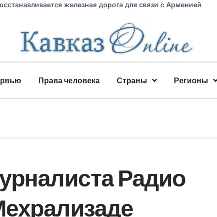
восстанавливается железная дорога для связи с Арменией
ервью
Права человека
Страны
Регионы
урналиста Радио
Мехрализаде