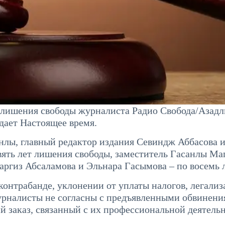
м лишения свободы журналиста Радио Свобода/Азад
дает Настоящее время.
нлы, главный редактор издания Севиндж Аббасова 
евять лет лишения свободы, заместитель Гасанлы Ма
аргиз Абсаламова и Эльнара Гасымова – по восемь л
контрабанде, уклонении от уплаты налогов, легали
рналисты не согласны с предъявленными обвинени
й заказ, связанный с их профессиональной деятель