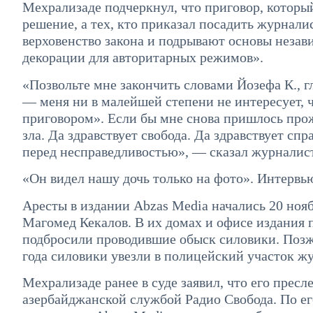
Мехрализаде подчеркнул, что приговор, который
решение, а тех, кто приказал посадить журналис
верховенство закона и подрывают основы незав
декорации для авторитарных режимов».
«Позвольте мне закончить словами Йозефа К., 
— меня ни в малейшей степени не интересует, че
приговором». Если бы мне снова пришлось прожи
зла. Да здравствует свобода. Да здравствует спр
перед несправедливостью», — сказал журналист
«Он видел нашу дочь только на фото». Интервь
Аресты в издании Abzas Media начались 20 нояб
Магомед Кекалов. В их домах и офисе издания п
подбросили проводившие обыск силовики. Позже
года силовики увезли в полицейский участок ж
Мехрализаде ранее в суде заявил, что его прес
азербайджанской службой Радио Свобода. По его