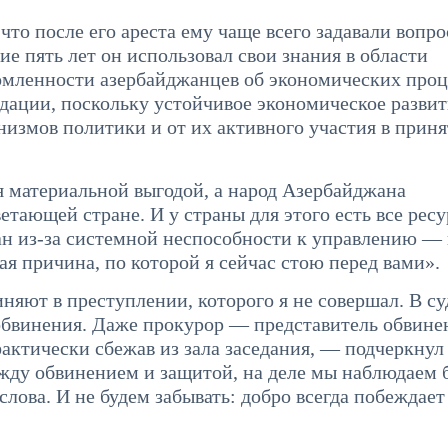
что после его ареста ему чаще всего задавали вопро
ие пять лет он использовал свои знания в области
мленности азербайджанцев об экономических проц
дации, поскольку устойчивое экономическое разви
измов политики и от их активного участия в прин
я материальной выгодой, а народ Азербайджана
етающей стране. И у страны для этого есть все ресу
ван из-за системной неспособности к управлению — 
ая причина, по которой я сейчас стою перед вами».
иняют в преступлении, которого я не совершал. В с
обвинения. Даже прокурор — представитель обвин
актически сбежав из зала заседания, — подчеркнул
жду обвинением и защитой, на деле мы наблюдаем 
лова. И не будем забывать: добро всегда побеждает