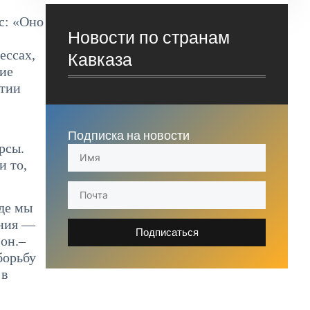
с: «Оно
Новости по странам
ессах,
Кавказа
тие
ятии
Подписка на новости
рсы.
и то,
уде мы
ения —
Подписаться
 он.–
борьбу
 в