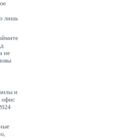
ное
то лишь
Поймите
ад
а не
оловы
санлы и
в офис
2024
нные
о,