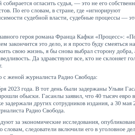
 собирается огласить судья, — это не его собствен
тов. По его словам, в стране, где «игнорируют
исимости судебной власти, судебные процессы — э
главного героя романа Франца Кафки «Процесс»: «
м закончится это дело, и я просто буду смеяться н
ть свою жизнь, я бы снова выбрал сторону добра, 
аведливость. Да здравствуют все, кто не склоняет г
.
ю с женой журналиста Радио Свобода:
ря 2023 года. В тот день были задержаны Ульви Га
рошли обыски. Гасанлы заявил, что 40 тысяч евро 
 задержали других сотрудников издания, а 30 мая 
урналиста Радио Свобода.
ледуют за экономические исследования, опубликова
 словам, следователи включили его в уголовное дел