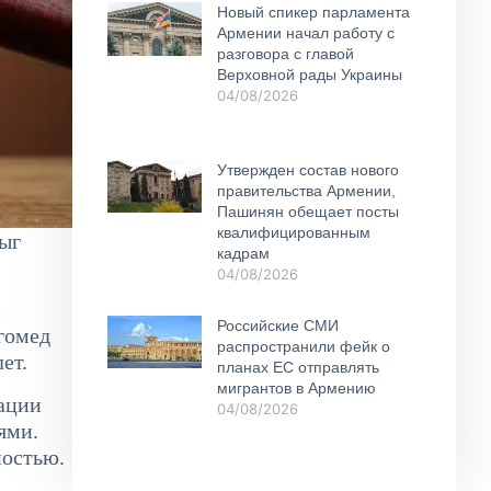
Новый спикер парламента
Армении начал работу с
разговора с главой
Верховной рады Украины
04/08/2026
Утвержден состав нового
правительства Армении,
Пашинян обещает посты
квалифицированным
лыг
кадрам
04/08/2026
и
Российские СМИ
гомед
распространили фейк о
ет.
планах ЕС отправлять
мигрантов в Армению
зации
04/08/2026
ями.
ностью.