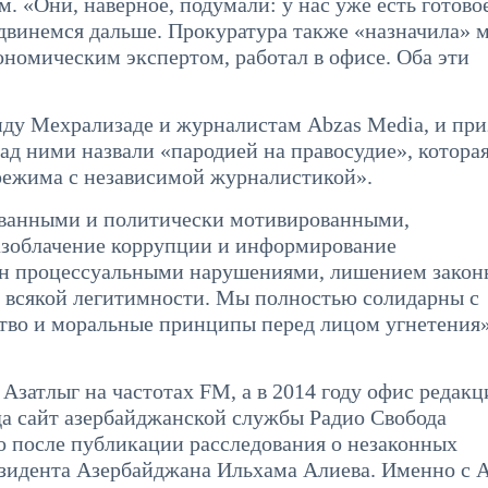
. «Они, наверное, подумали: у нас уже есть готово
 двинемся дальше. Прокуратура также «назначила» 
ономическим экспертом, работал в офисе. Оба эти
иду Мехрализаде и журналистам Abzas Media, и при
ад ними назвали «пародией на правосудие», котора
режима с независимой журналистикой».
ованными и политически мотивированными,
азоблачение коррупции и информирование
ен процессуальными нарушениями, лишением зако
т всякой легитимности. Мы полностью солидарны с
тво и моральные принципы перед лицом угнетения
Азатлыг на частотах FM, а в 2014 году офис редакц
ода сайт азербайджанской службы Радио Свобода
о после публикации расследования о незаконных
езидента Азербайджана Ильхама Алиева. Именно с 