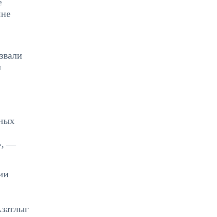
е
мне
звали
я
нных
», —
ии
Азатлыг