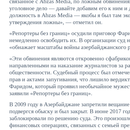
связанное с Abzas Media, по ложным обвинениям
уголовное дело — давайте добавим его к ним и
должность в Abzas Media — якобы я был там эк
утверждения ложны», — отметил он.
«Репортеры без границ» осудили приговор Фар
немедленно освободить их. В организации суд н
«обнажает масштабы войны азербайджанского 
«Эти обвинения являются откровенно сфабрик
направленными на наказание журналистов за р
общественности. Судебный процесс был отмеч
прав и актами запугивания, что лишило вердик
Фаридом, который проявил необычайное мужес
заявили «Репортеры без границ».
В 2009 году в Азербайджане запретили вещание 
подвергся обыску и был закрыт. В июне 2017 г
заблокировали по решению суда. Это произошл
финансовых операциях, связанных с семьей пр