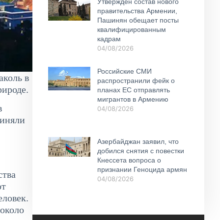
Утвержден состав нового
правительства Армении,
Пашинян обещает посты
квалифицированным
кадрам
04/08/2026
Российские СМИ
аколь в
распространили фейк о
рироде.
планах ЕС отправлять
мигрантов в Армению
в
04/08/2026
риняли
Азербайджан заявил, что
добился снятия с повестки
Кнессета вопроса о
признании Геноцида армян
ства
04/08/2026
ют
еловек.
 около