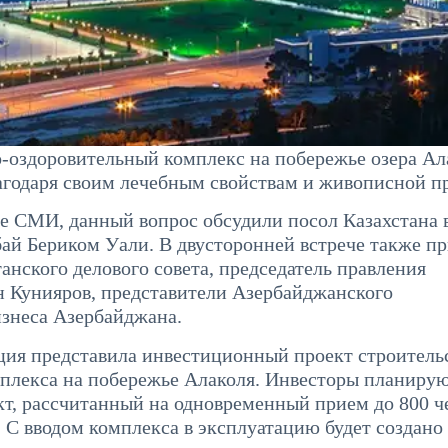
оздоровительный комплекс на побережье озера Ал
лагодаря своим лечебным свойствам и живописной п
ие СМИ, данный вопрос обсудили посол Казахстана 
ай Бериком Уали. В двусторонней встрече также п
анского делового совета, председатель правления
 Кунияров, представители Азербайджанского
изнеса Азербайджана.
ция представила инвестиционный проект строитель
плекса на побережье Алаколя. Инвесторы планиру
т, рассчитанный на одновременный прием до 800 ч
 С вводом комплекса в эксплуатацию будет создано