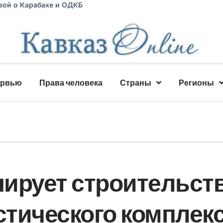
вой о Карабахе и ОДКБ
ервью
Права человека
Страны
Регионы
ирует строительст
стического комплек