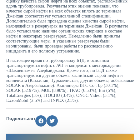
оценку качества сырой нефти на всех объектах, расположенных
вдоль трубопровода. Результаты этих оценок показали, что
качество сырой нефти на всех объектах вплоть до терминала
Джейхан соответствует установленной спецификации.
Дополнительно была проведена оценка качества сырой нефти,
находящейся в резервуарах на терминале Джейхан. В результате
было установлено наличие органических хлоридов в составе
нефти в некоторых резервуарах. Немедленно были приняты
соответствующие меры, и указанные резервуары были
изолированы, были проведеы работы по расследованию
инцидента и его полному устранению.
В настоящее время по трубопроводу БТД, в основном
транспортируется нефть с АЧГ и конденсат с месторождения
«Шахдениз» из Азербайджана. Кроме того, по БТД также
транспортируются другие объемы каспийской сырой нефти и
конденсата (Казахстан, Туркменистан, другие объемы, добываемые
SOCAR в Азербайджане). Акционеры BTC Co.: bp (30.1%),
SOCAR (32.97%), MOL (8.90%), TPAO (6.53%), Eni (5%),
TotalEnergies (5%), ITOCHU (3.4%), ONGC Videsh (3.1%),
ExxonMobil (2.5%) and INPEX (2.5%).
Поделиться :