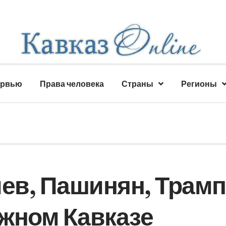
ервью
Права человека
Страны
Регионы
иев, Пашинян, Трамп
жном Кавказе