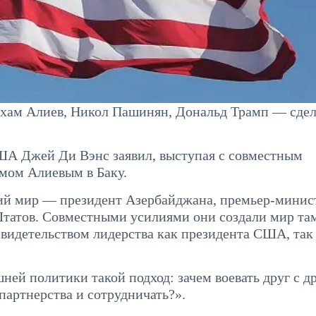
ам Алиев, Никол Пашинян, Дональд Трамп — сде
США Джей Ди Вэнс заявил, выступая с совместным
мом Алиевым в Баку.
кий мир — президент Азербайджана, премьер-минис
татов. Совместными усилиями они создали мир там
видетельством лидерства как президента США, так
ней политики такой подход: зачем воевать друг с д
партнерства и сотрудничать?».