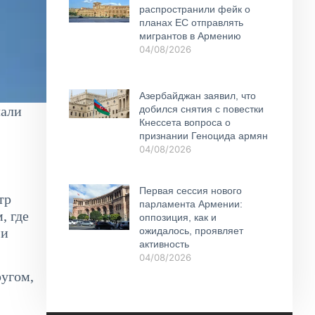
распространили фейк о
планах ЕС отправлять
мигрантов в Армению
04/08/2026
Азербайджан заявил, что
лали
добился снятия с повестки
Кнессета вопроса о
признании Геноцида армян
04/08/2026
Первая сессия нового
тр
парламента Армении:
, где
оппозиция, как и
 и
ожидалось, проявляет
активность
04/08/2026
ругом,