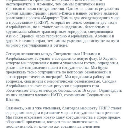
нефтепродукты в Армению, тем самым фактически начав
торговлю и начав сотрудничество. Одним из важных результатов
усилий администрации Трампа-Вэнса в нашем регионе является
реализация проекта «Маршрут Трампа для международного мира
и процветания» (TRIPP), который не только соединит две части
Азербайджана, но и станет очень надежным, безопасным и
крупномасштабным транспортным коридором, соединяющим
Азию с Европой через территорию Азербайджана, Армении и
других соседних стран, тем самым укрепляя достигнутое на пути
мирного урегулирования в регионе.
Сегодня отношения между Соединенными Штатами и
Азербайджаном вступают в совершенно новую фазу. В Хартии,
которую мы подписали с нашим уважаемым гостем, определены
различные направления нашего сотрудничества. Мы будем
продолжать тесно сотрудничать по вопросам безопасности и
антитеррористических операций. Мы продолжим работу по
вопросам, связанным с энергетической безопасностью. Сегодня
Азербайджан за счет своих ресурсов природного газа
обеспечивает энергетическую безопасность 16 стран. Одиннадцать
из них являются членами НАТО, союзниками Соединенных
Штатов.
Связность, как я уже упоминал, благодаря маршруту TRIPP станет
еще одним вкладом в развитие мира и сотрудничества в регионе.
Мы также открываем новую главу сотрудничества в сфере продаж
оборонной продукции, которая также является очень
перспективной, и, конечно же, создания дата-центров