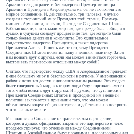
Армении сегодня ранее, и без лидерства Премьер-министра
Армении и Президента Азербайджана мы бы не заключили это
мирное соглашение. И, действительно, три человека, я думаю,
создали исторический мир: Президент этой страны, Премьер-
министр Армении и, конечно, Президент Соединенных Штатов.
Работая вместе, они создали мир там, где прежде была война, и я
думаю, в будущем создадут процветание там, где когда-то были
только боевые действия и конфликты. Это удивительное
свидетельство лидерства Президента, а также лидерства
Президента Алиева. И опять же, это то, чему Президент
Соединенных Штатов посвятил нашу внешнюю политику. Зачем
нам воевать друг с другом, если мы можем заниматься торговлей,
выстраивать партнерские отношения между собой?!
Считаю, что партнерство между США и Азербайджаном приведет
к еще большему миру и безопасности в регионе. У американских
рабочих появится доступ к дополнительным рынкам. Это создаст
более совершенный мир, в котором люди будут торговать вместо
того, чтобы воевать друг с другом. И я думаю, что суть миссии
Президента Соединенных Штатов и проводимой им внешней
политики заключается в признании того, что мы можем
объединиться вокруг общих интересов и действительно построить
что-то великое вместе.
Мы подписали Соглашение о стратегическом партнерстве,
которое, я думаю, официально закрепит это партнерство и четко
продемонстрирует, что отношения между Соединенными
Штатами и Азербайджаном будут прочными и плодотворными для