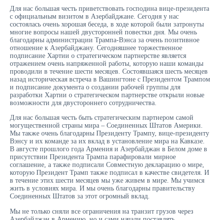
Для нас большая честь приветствовать господина вице-президента
с официальным визитом в Азербайджане. Сегодня у нас
состоялась очень хорошая беседа, в ходе которой были затронуты
многие вопросы нашей двусторонней повестки дня. Мы очень
благодарны администрации Трампа-Вэнса за очень позитивное
отношение к Азербайджану. Сегодняшнее торжественное
подписание Хартии о стратегическом партнерстве является
отражением очень напряженной работы, которую наши команды
проводили в течение шести месяцев. Состоявшаяся шесть месяцев
назад историческая встреча в Вашингтоне с Президентом Трампом
и подписание документа о создании рабочей группы для
разработки Хартии о стратегическом партнерстве открыли новые
возможности для двустороннего сотрудничества.
Для нас большая честь быть стратегическим партнером самой
могущественной страны мира – Соединенных Штатов Америки.
Мы также очень благодарны Президенту Трампу, вице-президенту
Вэнсу и их команде за их вклад в установление мира на Кавказе.
В августе прошлого года Армения и Азербайджан в Белом доме в
присутствии Президента Трампа парафировали мирное
соглашение, а также подписали Совместную декларацию о мире,
которую Президент Трамп также подписал в качестве свидетеля. И
в течение этих шести месяцев мы уже живем в мире. Мы учимся
жить в условиях мира. И мы очень благодарны правительству
Соединенных Штатов за этот огромный вклад.
Мы не только сняли все ограничения на транзит грузов через
Азербайджан в Армению, но и сами начали поставлять