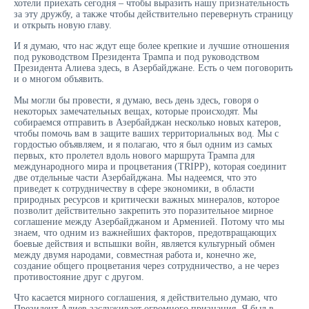
хотели приехать сегодня – чтобы выразить нашу признательность
за эту дружбу, а также чтобы действительно перевернуть страницу
и открыть новую главу.
И я думаю, что нас ждут еще более крепкие и лучшие отношения
под руководством Президента Трампа и под руководством
Президента Алиева здесь, в Азербайджане. Есть о чем поговорить
и о многом объявить.
Мы могли бы провести, я думаю, весь день здесь, говоря о
некоторых замечательных вещах, которые происходят. Мы
собираемся отправить в Азербайджан несколько новых катеров,
чтобы помочь вам в защите ваших территориальных вод. Мы с
гордостью объявляем, и я полагаю, что я был одним из самых
первых, кто пролетел вдоль нового маршрута Трампа для
международного мира и процветания (TRIPP), которая соединит
две отдельные части Азербайджана. Мы надеемся, что это
приведет к сотрудничеству в сфере экономики, в области
природных ресурсов и критически важных минералов, которое
позволит действительно закрепить это поразительное мирное
соглашение между Азербайджаном и Арменией. Потому что мы
знаем, что одним из важнейших факторов, предотвращающих
боевые действия и вспышки войн, является культурный обмен
между двумя народами, совместная работа и, конечно же,
создание общего процветания через сотрудничество, а не через
противостояние друг с другом.
Что касается мирного соглашения, я действительно думаю, что
Президент Алиев заслуживает огромного признания. Я был в