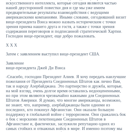
искусственного интеллекта, которые сегодня являются частью
нашей двусторонней повестки дня и где мы уже имеем
предварительные результаты взаимодействия с ведущими
американскими компаниями. Иными словами, сегодняшний визит
вице-президента Вэнса можно назвать историческим с точки
зрения приема нашего друга и гостя, а также с точки зрения
содержания переговоров и подписанной стратегической Хартии.
Господин вице-президент, еще добро пожаловать.
Х Х Х
Затем с заявлением выступил вице-президент США.
Заявление
вице-президента Джей Ди Вэнса
-Спасибо, господин Президент Алиев. Я хочу передать наилучшие
пожелания от Президента Соединенных Штатов как лично Вам,
так и народу Азербайджана. Это партнерство и дружба, которые,
на мой взгляд, очень долгое время оставались недооцененными,
но при этом являются чрезвычайно важными для Соединенных
Штатов Америки. Я думаю, что многие американцы, возможно,
не знают, что, например, азербайджанцы были одними из
последних, кто покинул Афганистан. Они оказали большую
поддержку в глобальной войне с терроризмом. Они сражались бок
о бок с морскими пехотинцами Соединенных Штатов в
Афганистане и, фактически, заслужили репутацию одних из
самых стойких и отважных войск в мире. И именно поэтому мы