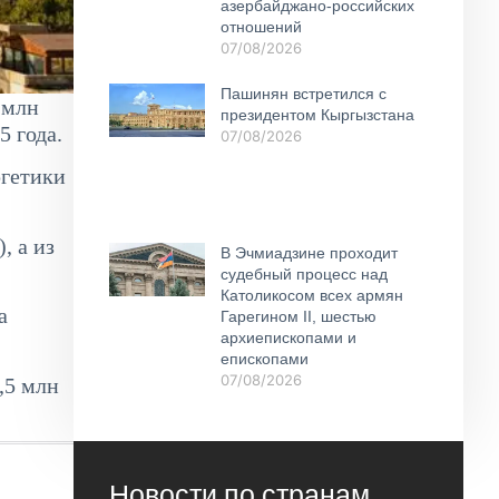
азербайджано-российских
отношений
07/08/2026
Пашинян встретился с
 млн
президентом Кыргызстана
5 года.
07/08/2026
ргетики
, а из
В Эчмиадзине проходит
судебный процесс над
Католикосом всех армян
а
Гарегином II, шестью
архиепископами и
епископами
07/08/2026
,5 млн
Новости по странам