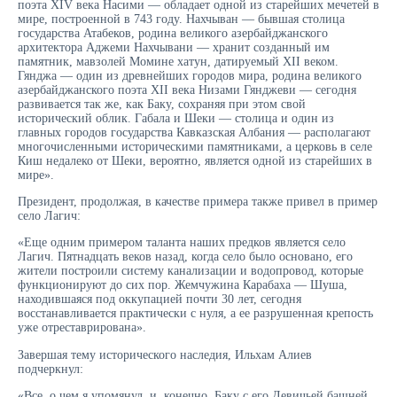
поэта XIV века Насими — обладает одной из старейших мечетей в
мире, построенной в 743 году. Нахчыван — бывшая столица
государства Атабеков, родина великого азербайджанского
архитектора Аджеми Нахчывани — хранит созданный им
памятник, мавзолей Момине хатун, датируемый XII веком.
Гянджа — один из древнейших городов мира, родина великого
азербайджанского поэта XII века Низами Гянджеви — сегодня
развивается так же, как Баку, сохраняя при этом свой
исторический облик. Габала и Шеки — столица и один из
главных городов государства Кавказская Албания — располагают
многочисленными историческими памятниками, а церковь в селе
Киш недалеко от Шеки, вероятно, является одной из старейших в
мире».
Президент, продолжая, в качестве примера также привел в пример
село Лагич:
«Еще одним примером таланта наших предков является село
Лагич. Пятнадцать веков назад, когда село было основано, его
жители построили систему канализации и водопровод, которые
функционируют до сих пор. Жемчужина Карабаха — Шуша,
находившаяся под оккупацией почти 30 лет, сегодня
восстанавливается практически с нуля, а ее разрушенная крепость
уже отреставрирована».
Завершая тему исторического наследия, Ильхам Алиев
подчеркнул:
«Все, о чем я упомянул, и, конечно, Баку с его Девичьей башней