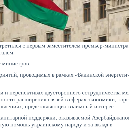
ретился с первым заместителем премьер-министра
галем.
т министров.
риятий, проводимых в рамках «Бакинской энергети
и и перспективах двустороннего сотрудничества м
ости расширения связей в сферах экономики, торг
равлениях, представляющих взаимный интерес.
уманитарной поддержки, оказываемой Азербайджано
ную помощь украинскому народу и за вклад в