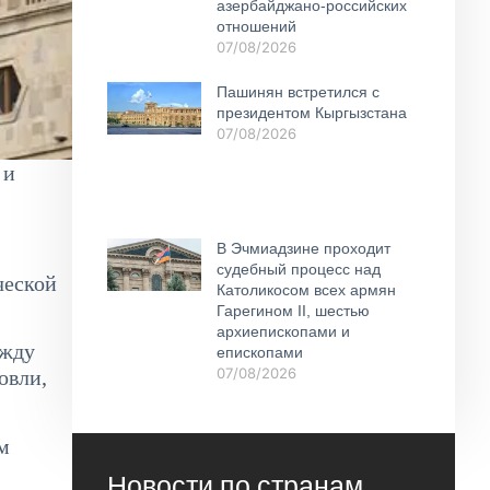
азербайджано-российских
отношений
07/08/2026
Пашинян встретился с
президентом Кыргызстана
07/08/2026
 и
В Эчмиадзине проходит
судебный процесс над
ческой
Католикосом всех армян
Гарегином II, шестью
архиепископами и
ежду
епископами
07/08/2026
овли,
м
Новости по странам