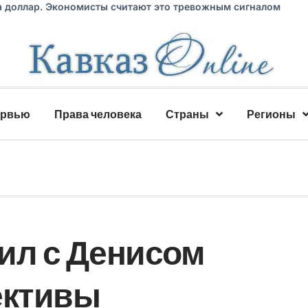
а доллар. Экономисты считают это тревожным сигналом
ервью
Права человека
Страны
Регионы
ил с Денисом
ективы