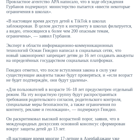
Провластное агентство APA написало, что в ходе обсуждения
Гурбанов подчеркнул: министерство пытается «ввести некоторые
ограничения в школах».
«В настоящее время доступ детей к TikTok в школах
заблокирован. В целом доступ к интернету в школах фильтруется,
а видео, относящиеся к более чем 200 опасным темам,
ограничены», — заявил Гурбанов.
Эксперт в области информационно-коммуникационных
технологий Осман Гюндюз написал в социальных сетях, что
новый законопроект запрещает детям до 16 лет создавать аккаунты
на определённых государством социальных платформах.
Гюндюз отметил, что после вступления закона в силу уже
существующие аккаунты также будут проверяться, и «если возраст
не будет подтверждён, они будут удалены».
«Для пользователей в возрасте 16–18 лет предусмотрен отдельный
режим. На эту возрастную группу будут распространяться
требования родительского согласия, родительского контроля,
специальные меры безопасности, а также ограничения по
контенту, рекламе и геолокации», — подчеркнул Гюндюз.
Он раскритиковал высокий возрастной порог, заявив, что в
международных дискуссиях основной консенсус сформирован
вокруг защиты детей до 13 лет.
«В настоящее время многие 17-летние в Азербайджане уже