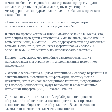
начинают бизнес с европейскими странами, программируют,
создают стартапы и зарабатывают деньги, участвуют в
международных конкурсах, хакатонах и глобальных проектах», —
сказал Гюндюз.
«Теперь возникает вопрос: будут ли эти молодые люди
использовать соцсети с согласия родителей?».
Юрист по правам человека Ялчин Иманов заявил OC Media, что,
хотя защита прав детей естественна, «мы не знаем, какие именно
темы запрещены, а именно — что подразумевается под опасными
темами. Непонятно, что означает формулировка «более 200
опасных тем», и это может быть использовано властями».
Иманов подчеркнул, что подобные законопроекты могут
использоваться для ограничения альтернативных источников
информации.
«Власти Азербайджана в целом нетерпимы к свободе выражения и
альтернативным источникам информации, поэтому нельзя
исключать, что в список запрещённого контента, недоступного
для несовершеннолетних, будут включены и альтернативные
источники информации», — сказал Иманов.
Он также отметил, что власти Азербайджана не проводят
обсуждений с обществом, а «законопроекты, как правило, не
выносятся на общественное обсуждение». В заключение он
заявил, что «в этом и заключается опасность».