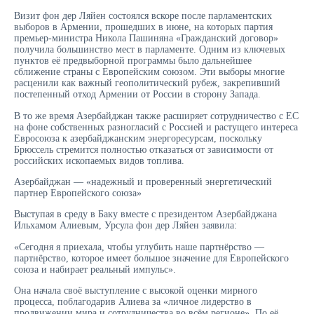
Визит фон дер Ляйен состоялся вскоре после парламентских
выборов в Армении, прошедших в июне, на которых партия
премьер-министра Никола Пашиняна «Гражданский договор»
получила большинство мест в парламенте. Одним из ключевых
пунктов её предвыборной программы было дальнейшее
сближение страны с Европейским союзом. Эти выборы многие
расценили как важный геополитический рубеж, закрепивший
постепенный отход Армении от России в сторону Запада.
В то же время Азербайджан также расширяет сотрудничество с ЕС
на фоне собственных разногласий с Россией и растущего интереса
Евросоюза к азербайджанским энергоресурсам, поскольку
Брюссель стремится полностью отказаться от зависимости от
российских ископаемых видов топлива.
Азербайджан — «надежный и проверенный энергетический
партнер Европейского союза»
Выступая в среду в Баку вместе с президентом Азербайджана
Ильхамом Алиевым, Урсула фон дер Ляйен заявила:
«Сегодня я приехала, чтобы углубить наше партнёрство —
партнёрство, которое имеет большое значение для Европейского
союза и набирает реальный импульс».
Она начала своё выступление с высокой оценки мирного
процесса, поблагодарив Алиева за «личное лидерство в
продвижении мира и сотрудничества во всём регионе». По её