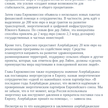
словам, эти усилия «создают новые возможности для
стабильности, доверия и общего процветания».
Затем глава Еврокомиссии объявила о нескольких новых пакетах
финансовой помощи и сотрудничества. В частности, речь идёт о
выделении до 200 млн евро в виде грантов на развитие
транспортной, энергетической и цифровой инфраструктуры
Южного Кавказа. По словам фон дер Ляйен, эта инициатива
способна привлечь до 2 млрд евро (около 2,3 млрд долларов)
государственных и частных инвестиций.
Кроме того, Евросоюз предоставит Азербайджану 20 млн евро на
реализацию программы по содействию миру. Средства
планируется направить на развитие здравоохранения,
разминирование территорий, поддержку сельских общин и другие
проекты, которые, как отметила фон дер Ляйен, должны «сделать
преимущества мира ощутимыми в повседневной жизни людей».
Глава Еврокомиссии также подчеркнула значение Азербайджана
как поставщика энергоресурсов в Европу, назвав энергетическое
сотрудничество «одной из важнейших основ партнёрства».«В
последние годы Азербайджан доказал, что является надёжным и
проверенным энергетическим партнёром Европейского союза. Мы
не забыли, что в тот момент, когда Россия использовала
энергетику как инструмент давления и прекратила поставки газа в
Европу, Азербайджан пришёл на помощь», — заявила она.
Несмотря на то что находящиеся в заключении азербайджанские