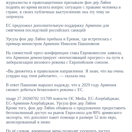
журналисты и правозащитники призывали фон дер Ляйен
поднять во время визита вопрос ситуации с правами человека в
стране, в своих публичных выступлениях она эту тему не
затронула.
ЕС предложил дополнительную поддержку Армении для
смягчения последствий российских санкций
Урсула фон дер Ляйен прибыла в Ереван, где встретилась с
премьер-министром Армении Николом Пашиняном.
На совместной пресс-конференции глава Еврокомиссии заявила,
что Армения демонстрирует «впечатляющий прогресс» на пути к
либерализации визового режима с Европейским союзом.
«Вы движетесь в правильном направлении. Я знаю, что вы очень
усердно над этим работаете», — сказала она.
В ответ Пашинян выразил надежду, что к 2029 году Армения
сможет добиться безвизового режима с ЕС.
image 27 20260702 111709 новости OC Media, ЕС-Азербайджан,
ЕС-Армения-Азербайджан, Урсула фон дер Ляйен
Кроме того, фон дер Ляйен объявила о предложении предоставить
беспошлинный доступ на рынок Евросоюза для 80% армянского
экспорта, что дополнит пакет помощи в размере 52 млн евро,
анонсированный в июне.
По её словам, временные меры позволят улучшить доступ