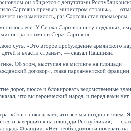
 основном он общается с депутатами Республиканск
асило Саргсяна премьер-министром страны», — отме
 ничего не изменилось, раз Саргсян стал премьером.
зменилось все. У Сержа Саргсяна нету подданых, ем
-министра по имени Серж Саргсян».
свою суть. «Это второе пробуждение армянского нар
детей и власти страны», — сказал Пашинян.
огике. Об этом, выступая на митинге на площади
ражданский договор», глава парламентской фракции
тие дорог, шоссе и блокировать ведомственные здан
показал, что вы героический народ, и перед вами нет
тра. «Опыт показывает, что все мы поздно встаем. Я
ется и завершится на площади Республики», — сказ
площадь Франции. «Нет необходимости ночевать на