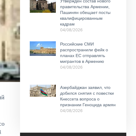
Утвержден состав нового
правительства Армении,
Пашинян обещает посты
квалифицированным
кадрам
04/08/2026
Российские СМИ
распространили фейк о
планах ЕС отправлять
мигрантов в Армению
04/08/2026
Азербайджан заявил, что
добился снятия с повестки
ий
Кнессета вопроса о
признании Геноцида армян
04/08/2026
со
д