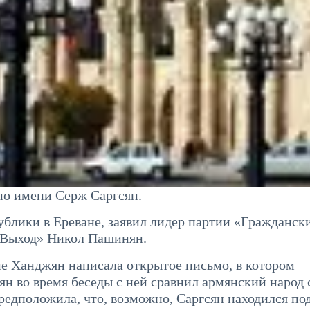
по имени Серж Саргсян.
ублики в Ереване, заявил лидер партии «Гражданск
 «Выход» Никол Пашинян.
не Ханджян написала открытое письмо, в котором
ян во время беседы с ней сравнил армянский народ 
редположила, что, возможно, Саргсян находился по