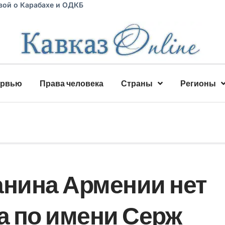
вой о Карабахе и ОДКБ
ервью
Права человека
Страны
Регионы
анина Армении нет
 по имени Серж