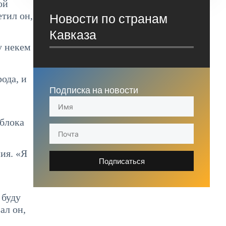
ой
тил он,
Новости по странам
Кавказа
у некем
ода, и
Подписка на новости
 блока
ия. «Я
Подписаться
 буду
ал он,