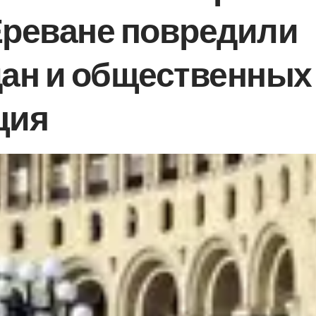
Ереване повредили
ан и общественных
ция