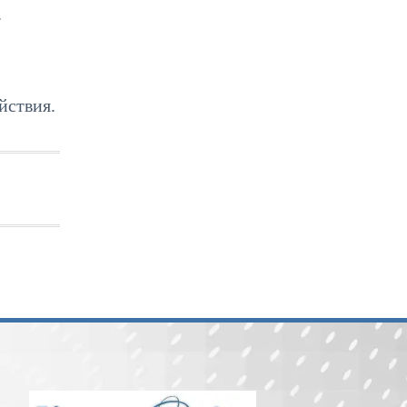
.
йствия.