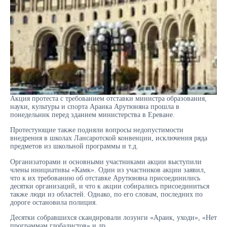
Акция протеста с требованием отставки министра образования,
науки, культуры и спорта Араика Арутюняна прошла в
понедельник перед зданием министерства в Ереване.
Протестующие также подняли вопросы недопустимости
внедрения в школах Лансаротской конвенции, исключения ряда
предметов из школьной программы и т.д.
Организаторами и основными участниками акции выступили
члены инициативы «Камк». Один из участников акции заявил,
что к их требованию об отставке Арутюняна присоединились
десятки организаций, и что к акции собирались присоединиться
также люди из областей. Однако, по его словам, последних по
дороге остановила полиция.
Десятки собравшихся скандировали лозунги «Араик, уходи», «Нет
программам глобалистов» и др.