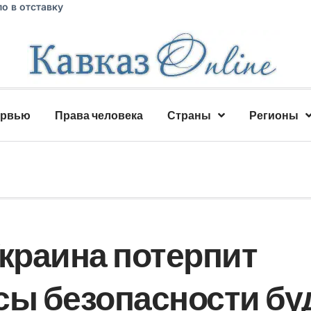
о в отставку
ервью
Права человека
Страны
Регионы
Украина потерпит
сы безопасности бу