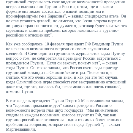
грузинской стороны есть свое видение возможностей проведения
встречи высших лиц Грузии и России, о том, где и в каком
формате она может состояться, о нашей позиции мы и
проинформируем г-на Карасина”, – заявил спецпредставитель. Он
не стал уточнять деталей, но отметил, что “если встреча первых
лиц двух стран состоится, то, думается, разговор будет касаться тех
серьезных и главных проблем, которые накопились в грузино-
российских отношениях”.
Как уже сообщалось, 10 февраля президент РФ Владимир Путин
не исключил возможности встречи со своим грузинским
коллегой. В Сочи один из грузинских журналистов задал Путину
вопрос о том, не собирается ли президент России встретиться с
президентом Грузии. “Если он захочет, почему нет”, – сказал
тогда Путин. Он также заявил, что Россия очень рада приезду
грузинской команды на Олимпийские игры. “Более того, я
считаю, что это очень хороший знак, и как раз это тот случай,
когда Олимпийские игры способствуют выстраиванию отношений
даже там, где это, казалось бы, невозможно или очень сложно”, –
отметил Путин.
В тот же день президент Грузии Георгий Маргвелашвили заявил,
что “серьезно проанализирует” слова президента России о
возможности встречи глав двух государств. “Мы внимательно
следим за каждым посланием, которое звучит из РФ, так как
грузино-российские отношения – одни из самых болезненных и
проблемных вопросов, которые стоят перед Грузией “, – сказал
Маргвелашвили.