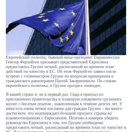
Европейский политик, бывший вице-президент Еврокомиссии
Гюнтер Ферхойген призывает представителей Евросоюза
предоставить Грузии четкий, расписанный во времени план
действий по членству в ЕС. Об этом Ферхойген заявил после
встречи с госминистром Грузии по вопросам примирения и
гражданского равноправия Паатой Закареишвили. По словам
европейского политика, в Грузии прогресс очевиден.
В вашей стране я- не в первый раз. Сюда я приехал по
приглашению правительства и планирую ознакомить грузинких
коллег с богатым опытом , накопленным в течение долгих лет. У
меня есть очень четкое послание для граждан Грузии – вы много
достигнете, что подтверждает большой прогресс страны во
взаимоотношениях с Евросоюзом. Поэтому я намерен убедить
руководство Евросоюза в том, что Грузии необходимо
предоставить четкий, расписанный во времени план по членству в