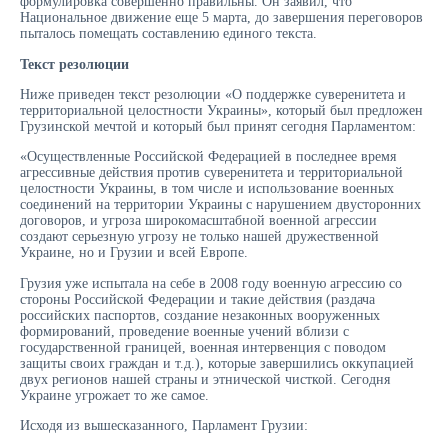
формулировка совершенно правильны. Он заявил, что
Национальное движение еще 5 марта, до завершения переговоров
пыталось помещать составлению единого текста.
Текст резолюции
Ниже приведен текст резолюции «О поддержке суверенитета и
территориальной целостности Украины», который был предложен
Грузинской мечтой и который был принят сегодня Парламентом:
«Осуществленные Российской Федерацией в последнее время
агрессивные действия против суверенитета и территориальной
целостности Украины, в том числе и использование военных
соединений на территории Украины с нарушением двусторонних
договоров, и угроза широкомасштабной военной агрессии
создают серьезную угрозу не только нашей дружественной
Украине, но и Грузии и всей Европе.
Грузия уже испытала на себе в 2008 году военную агрессию со
стороны Российской Федерации и такие действия (раздача
российских паспортов, создание незаконных вооруженных
формирований, проведение военные учений вблизи с
государственной границей, военная интервенция с поводом
защиты своих граждан и т.д.), которые завершились оккупацией
двух регионов нашей страны и этнической чисткой. Сегодня
Украине угрожает то же самое.
Исходя из вышесказанного, Парламент Грузии: