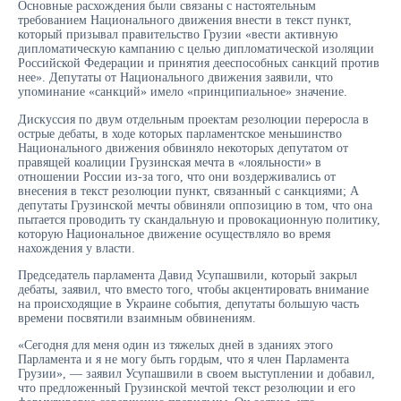
Основные расхождения были связаны с настоятельным
требованием Национального движения внести в текст пункт,
который призывал правительство Грузии «вести активную
дипломатическую кампанию с целью дипломатической изоляции
Российской Федерации и принятия дееспособных санкций против
нее». Депутаты от Национального движения заявили, что
упоминание «санкций» имело «принципиальное» значение.
Дискуссия по двум отдельным проектам резолюции переросла в
острые дебаты, в ходе которых парламентское меньшинство
Национального движения обвиняло некоторых депутатом от
правящей коалиции Грузинская мечта в «лояльности» в
отношении России из-за того, что они воздерживались от
внесения в текст резолюции пункт, связанный с санкциями; А
депутаты Грузинской мечты обвиняли оппозицию в том, что она
пытается проводить ту скандальную и провокационную политику,
которую Национальное движение осуществляло во время
нахождения у власти.
Председатель парламента Давид Усупашвили, который закрыл
дебаты, заявил, что вместо того, чтобы акцентировать внимание
на происходящие в Украине события, депутаты большую часть
времени посвятили взаимным обвинениям.
«Сегодня для меня один из тяжелых дней в зданиях этого
Парламента и я не могу быть гордым, что я член Парламента
Грузии», — заявил Усупашвили в своем выступлении и добавил,
что предложенный Грузинской мечтой текст резолюции и его