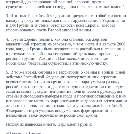
открытой, декларированной военной агрессии против
суверенного европейского государства и его легитимных властей.
3. Этот шаг Российской Федерации представляет собой жизненно
важную угрозу не только для нашей дружественной Украины, но
и для Грузии и системы безопасности всей Европы, которая
сформировалась после Второй мировой войны.
4. Грузия хорошо помнит, как она становилась жертвой
аналогичной агрессии многократно, ч том числе и в августе 2008
года, когда в Грузии была осуществлена российская интервенция,
в результате которой и на сегодняшний день оккупированы два
региона Грузии – Абхазия и Цхинвальский регион – где
Российская Федерация осуществила этническую чистку.
5. В то же время, сегодня на территории Украины и вблизи с ней
действия Российской Федерации повторяют линию агрессии,
осуществленной против грузи, которая подразумевала раздачу
российских паспортов и далее военную интервенцию с поводом
защиты своих граждан, непринятие политического руководства
страны и свободного выборы народа и противопоставление к ним,
использование местных марионеточных лидеров для легитимации
агрессии, использование созданных и управляемых Российской
Федерацией нерегулярных вооруженных формирований и
незаконный ввод-перемещение российской армии.
Исходя из вышесказанного, Парламент Грузии:
«Парламент Грузии: