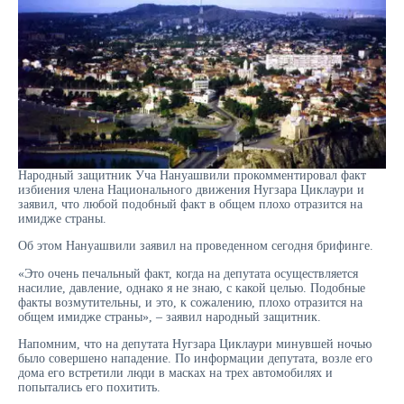
Народный защитник Уча Нануашвили прокомментировал факт
избиения члена Национального движения Нугзара Циклаури и
заявил, что любой подобный факт в общем плохо отразится на
имидже страны.
Об этом Нануашвили заявил на проведенном сегодня брифинге.
«Это очень печальный факт, когда на депутата осуществляется
насилие, давление, однако я не знаю, с какой целью. Подобные
факты возмутительны, и это, к сожалению, плохо отразится на
общем имидже страны», – заявил народный защитник.
Напомним, что на депутата Нугзара Циклаури минувшей ночью
было совершено нападение. По информации депутата, возле его
дома его встретили люди в масках на трех автомобилях и
попытались его похитить.