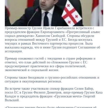
Премьер-министр Грузии Иракли Гарибашвили встретился с
председателем фракции Европарламента «Прогрессивный альянс
социал-демократов» Ханнесом Свободой. Стороны обсудили
вопросы отношений между Грузией и ЕС. Беседа коснулась
текущих в рамках Восточного партнерства процессов. Была
высказана надежда, что в июне Грузия подпишет Соглашение об
ассоциации.
Премьер ознакомил гостей с текущими в стране реформами и
отметил, что план действий по сближению Грузии с ЕС
предусматривает практически все сферы политической,
экономической и социальной жизни.
Стороны также беседовали о грузино-российских отношениях и
ситуации в оккупированных регионах.
Во встрече также участвовали спикер фракции Селин Байер,
посол ЕС в Грузии Филипп Димитров, вице-премьер Грузии Каха
Каладзе и председатель фракции «Грузинская мечта» Георгий
Вольский.
«Основными темами беседы были оформление Соглашения об