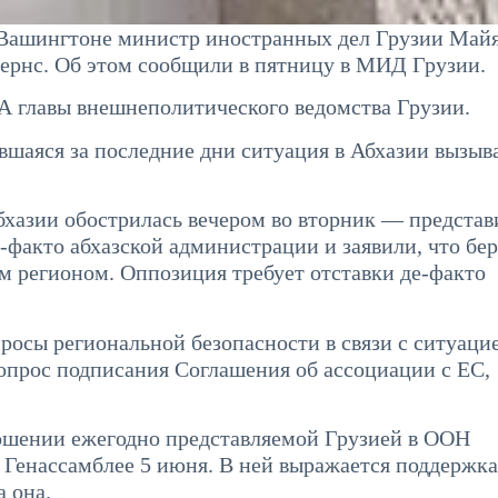
в Вашингтоне министр иностранных дел Грузии Май
ернс. Об этом сообщили в пятницу в МИД Грузии.
А главы внешнеполитического ведомства Грузии.
вшаяся за последние дни ситуация в Абхазии вызыв
бхазии обострилась вечером во вторник — представ
-факто абхазской администрации и заявили, что бер
м регионом. Оппозиция требует отставки де-факто
росы региональной безопасности в связи с ситуаци
опрос подписания Соглашения об ассоциации с ЕС,
шении ежегодно представляемой Грузией в ООН
в Генассамблее 5 июня. В ней выражается поддержка
 она.