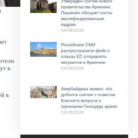
Утвержден состав нового
правительства Армении,
я
Пашинян обещает посты
квалифицированным
кадрам
04/08/2026
ает
Российские СМИ
распространили фейк о
планах ЕС отправлять
ители
мигрантов в Армению
ут в
04/08/2026
Азербайджан заявил, что
ей в
добился снятия с повестки
Кнессета вопроса о
признании Геноцида армян
04/08/2026