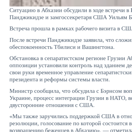
Ситуацию в Абхазии обсудили в ходе встречи 
Панджикидзе и замгоссекретаря США Уильям Б
Встреча прошла в рамках рабочего визита в СШ
После встречи Панджикидзе заявила, что сложи
обеспокоенность Тбилиси и Вашингтона.
Обстановка в сепаратистском регионе Грузии А
оппозиции установили контроль над зданием де
свои руки временное управление сепаратистски
президента и реформы системы власти.
Министр сообщила, что обсудила с Бэрнсом воп
Украине, процесс интеграции Грузии в НАТО, в
двусторонние отношения с США.
«Мы также заручились поддержкой США в отно
резолюции, голосование по которой состоится 
возвращению беженцев в Абхазию», — отметила