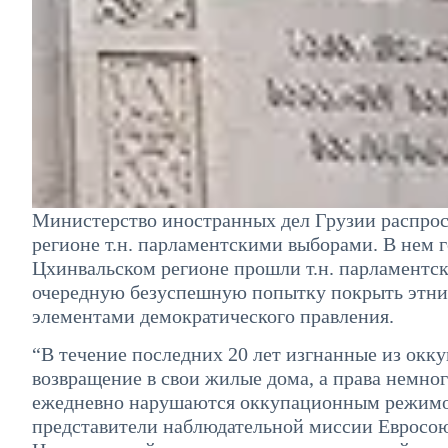
Министерство иностранных дел Грузии распрос
регионе т.н. парламентскими выборами. В нем г
Цхинвальском регионе прошли т.н. парламентс
очередную безуспешную попытку покрыть этнич
элементами демократического правления.
“В течение последних 20 лет изгнанные из окк
возвращение в свои жилые дома, а права немног
ежедневно нарушаются оккупационным режимо
представители наблюдательной миссии Евросою