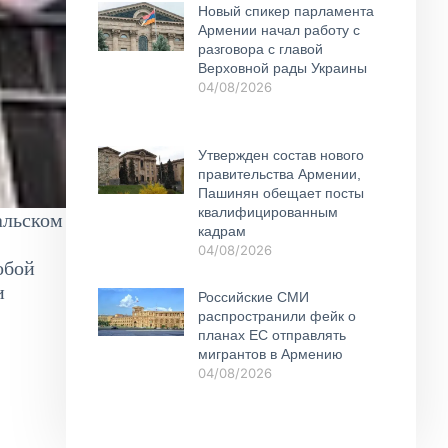
Новый спикер парламента
Армении начал работу с
разговора с главой
Верховной рады Украины
04/08/2026
Утвержден состав нового
правительства Армении,
Пашинян обещает посты
квалифицированным
альском
кадрам
04/08/2026
обой
и
Российские СМИ
распространили фейк о
планах ЕС отправлять
мигрантов в Армению
04/08/2026