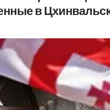
енные в Цхинвальс