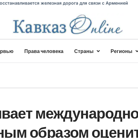
восстанавливается железная дорога для связи с Арменией
ервью
Права человека
Страны
Регионы
ывает международн
ным образом оцени