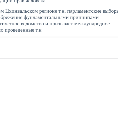
ации прав человека.
ом Цхинвальском регионе т.н. парламентские выбор
небрежение фундаментальными принципами
итическое ведомство и призывает международное
о проведенные т.н