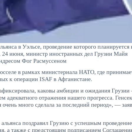
ьянса в Уэльсе, проведение которого планируется 
к, 24 июня, министр иностранных дел Грузии Майя
ндресом Фог Расмуссеном
рюсселе в рамках министериала НАТО, где принимае
ных к операции ISAF в Афганистане.
зафиксировала, каковы амбиции и ожидания Грузии 
ем адекватного отражения нашего прогресса. Генсе
я очень много сделала за последний период», — зая
о альянса поздравил Грузию с успешным проведени
ия, а также с предстоящим подписанием Соглашени