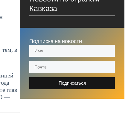
Кавказа
н
Подписка на новости
 тем, в
ницей
года
Подписаться
те глав
ТО —