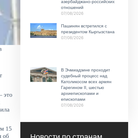
азербайджано-российских
отношений
07/08/2026
Пашинян встретился с
президентом Кыргызстана
07/08/2026
в
В Эчмиадзине проходит
т
судебный процесс над
Католикосом всех армян
Гарегином II, шестью
архиепископами и
– это
епископами
к
07/08/2026
вила
ем 15
Новости по странам
я об