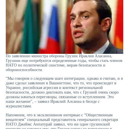
По заявлению министра обороны Грузии Ираклия Аласаниа,
Грузиии еще потребуются определенные годы, чтобы стать членом
НАТО по политической сиистеме, мерам безопасности и
обороноспособности.
“Мы говорим о следующем шаге интеграции, однако я считаю, и я
даже сделал заявление в Вашингтоне, что то, что происходит в
Украине, российская агрессия и контекст региональной
безопасности, должно диктовать нам, что с Грузией очень скоро
должны начаться переговоры, связанные со вступлением. Это
наше желание”, – заявил Ираклий Алсаниа в беседе с
журналистами.
Напомним, что в эксклюзивном интервью с “Общественным
вещателем” специальный представитель генерального секретаря
НАТО Джеймс Аппатурай заявил, что ни один грузинский
министр не говорил ему, что Грузия готова ко вступлению в