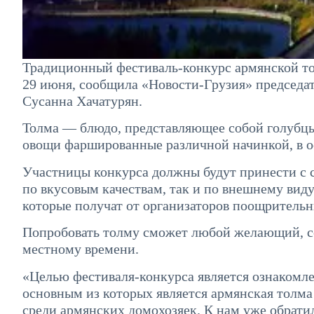
Традиционный фестиваль-конкурс армянской то
29 июня, сообщила «Новости-Грузия» председ
Сусанна Хачатурян.
Толма — блюдо, представляющее собой голубцы
овощи фаршированные различной начинкой, в о
Участницы конкурса должны будут принести с с
по вкусовым качествам, так и по внешнему виду
которые получат от организаторов поощрительн
Попробовать толму сможет любой желающий, со
местному времени.
«Целью фестиваля-конкурса является ознакомл
основным из которых является армянская толм
среди армянских домохозяек. К нам уже обрати