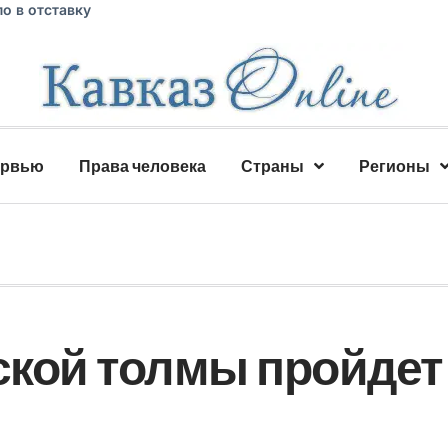
о в отставку
ервью
Права человека
Страны
Регионы
кой толмы пройдет