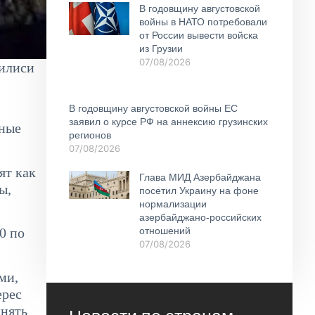
В годовщину августовской
войны в НАТО потребовали
от России вывести войска
из Грузии
07/08/2026
билиси
В годовщину августовской войны ЕС
заявил о курсе РФ на аннексию грузинских
рные
регионов
07/08/2026
ят как
Глава МИД Азербайджана
ы,
посетил Украину на фоне
нормализации
азербайджано-российских
отношений
0 по
07/08/2026
ми,
ерес
инять