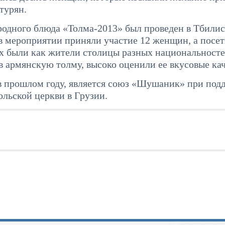
турян.
родного блюда «Толма-2013» был проведен в Тбилис
 в мероприятии приняли участие 12 женщин, а посе
х были как жители столицы разных национальносте
в армянскую толму, высоко оценили ее вкусовые кач
в прошлом году, является союз «Шушаник» при под
льской церкви в Грузии.