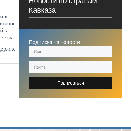
Новости по странам
Кавказа
и в
тившие
й, а
ества.
Подписка на новости
держке
Подписаться