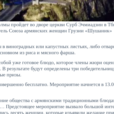
лмы пройдет во дворе церкви Сурб Эчмиадзин в Т
атель Союза армянских женщин Грузии «Шушаник»
 в виноградных или капустных листьях, либо отва
сновном из риса и мясного фарша.
обой уже готовое блюдо, которое члены жюри оцен
. В результате будут определены три победительниц
ые призы.
вершенно бесплатно. Мероприятие начнется в 13.0
ение общества с армянскими традиционными блюда
а… Предстоящее мероприятие вызвало большой инт
лись десять женщин, которые изъявили желание пр