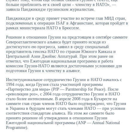
больше приблизить ее к своей цели – членству в НАТО», —
заявила Панджикидзе грузинским журналистам.
Панджикидзе в среду примет участие во встрече глав МИД стран,
подключенных к операции ISAF в Афганистане, которая пройдет в
рамках министериала НАТО в Брюсселе.
Решение в отношении Грузии на предстоящем в сентябре саммите
Североатлантического альянса будет принято исходя из
достигнутого ею прогресса, заявил в среду специальный
представитель генсека НАТО по странам Южного Кавказа и
Центральной Азии Джеймс Аппатурай. При этом ранее он
отметил, что Ежегодная национальная программа и работа
комиссии Грузия-НАТО являются достаточными условиями для
подготовки Грузии к членству в альянсе.
Институциональное сотрудничество Грузии и НАТО началось с
1994 года, когда Грузия стала участницей программы
«Партнерство для мира» (PfP — Parntnership for Peace). После
«революции роз», с 2004 года сотрудничество Грузии и НАТО
стало более интенсивным. В апреле 2008 года в Бухаресте на
саммите глав стран членов НАТО было подтверждено, что Грузия
и Украина в будущем могут стать членами НАТО — при условии
соответствия стандартам альянса. На этом же саммите было
принято решение об утверждении в отношении Грузии
Ежегодной национальной программы (ANP — Annual National
Programme).