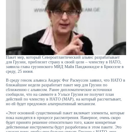
Пакет мер, который Североатлантический альянс разрабатывает
для Грузии, приблизит страну к своей цели – членству в НАТО,
заявила глава грузинского МИД Майя Панджикидзе в Брюсселе в
среду, 25 июня.
В среду генсек альянса Андерс Фог Расмуссен заявил, что НАТО в
ближайшие недели разработает пакет мер для Грузии по
сближению с альянсом. Ранее дипломатические источники
сообщили, что на саммите в Уэльсе Грузия не получит план
действий по членству в НАТО (МАР), на который рассчитывает,
но ей будет предложен альтернативный механизм.
«Этот основной существенный пакет включает элементы, которые
пока находятся в процессе рассмотрения. Наверное, очень скоро
будет принято решение относительно того, какие конкретные
действенные инструменты будут разработаны в этом пакете. Это
служит тому, чтобы еще больше связать Грузию с НАТО, еще