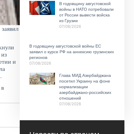
В годовщину августовской
войны в НАТО потребовали
от России вывести войска
из Грузии
07/08/2026
 заявил
В годовщину августовской войны ЕС
лкнули
заявил о курсе РФ на аннексию грузинских
 из
регионов
етии и
07/08/2026
ла
.
Глава МИД Азербайджана
посетил Украину на фоне
 в
нормализации
азербайджано-российских
отношений
07/08/2026