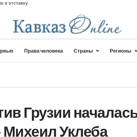
о в отставку
ервью
Права человека
Страны
Регионы
тив Грузии началас
— Михеил Уклеба