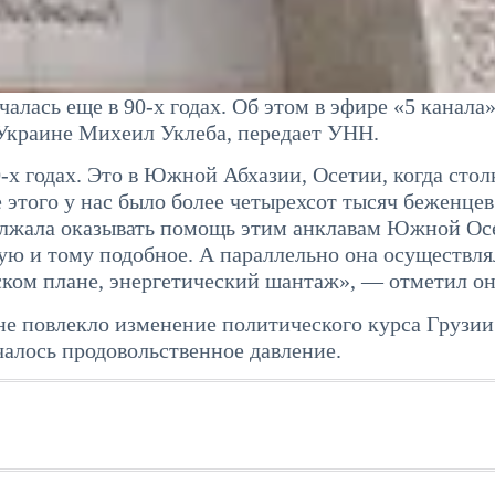
лась еще в 90-х годах. Об этом в эфире «5 канала»
Украине Михеил Уклеба, передает УНН.
90-х годах. Это в Южной Абхазии, Осетии, когда сто
те этого у нас было более четырехсот тысяч беженцев
олжала оказывать помощь этим анклавам Южной Ос
ую и тому подобное. А параллельно она осуществля
ском плане, энергетический шантаж», — отметил он
 не повлекло изменение политического курса Грузии
чалось продовольственное давление.