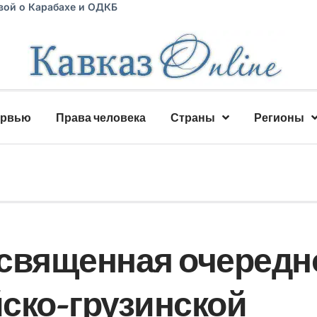
вой о Карабахе и ОДКБ
ервью
Права человека
Страны
Регионы
освященная очередн
ско-грузинской