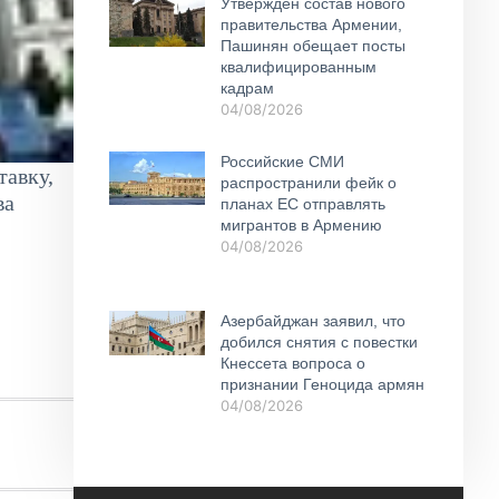
Утвержден состав нового
правительства Армении,
Пашинян обещает посты
квалифицированным
кадрам
04/08/2026
Российские СМИ
тавку,
распространили фейк о
ва
планах ЕС отправлять
мигрантов в Армению
04/08/2026
Азербайджан заявил, что
добился снятия с повестки
Кнессета вопроса о
признании Геноцида армян
04/08/2026