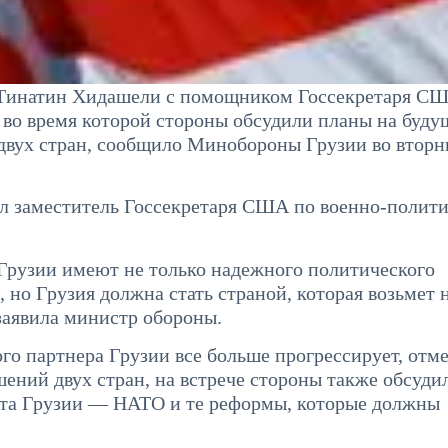
 Тинатин Хидашели с помощником Госсекретаря С
во время которой стороны обсудили планы на буду
двух стран, сообщило Минобороны Грузии во вторн
ал заместитель Госсекретаря США по военно-полит
 Грузии имеют не только надежного политического
 но Грузия должна стать страной, которая возьмет н
заявила министр обороны.
о партнера Грузии все больше прогрессирует, отм
ний двух стран, на встрече стороны также обсуди
ета Грузии — НАТО и те реформы, которые должны