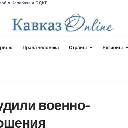
вой о Карабахе и ОДКБ
ервью
Права человека
Страны
Регионы
удили военно-
ношения