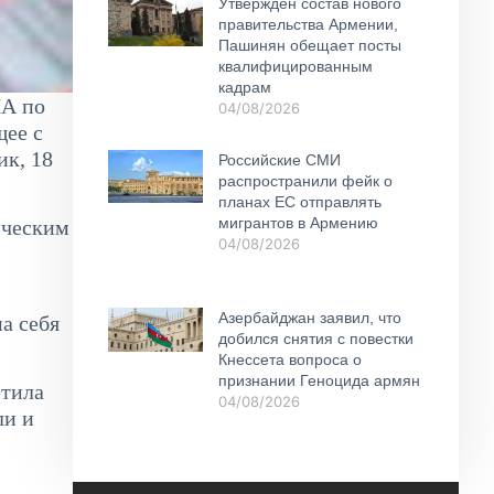
Утвержден состав нового
правительства Армении,
Пашинян обещает посты
квалифицированным
кадрам
ША по
04/08/2026
щее с
ик, 18
Российские СМИ
распространили фейк о
планах ЕС отправлять
мигрантов в Армению
ическим
04/08/2026
Азербайджан заявил, что
а себя
добился снятия с повестки
Кнессета вопроса о
признании Геноцида армян
етила
04/08/2026
ли и