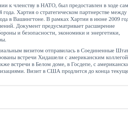
нии к членству в НАТО, был предоставлен в ходе са
4 года. Хартия о стратегическом партнерстве между
ода в Вашингтоне. В рамках Хартии в июне 2009 го
влений. Документ предусматривает расширение
бороны и безопасности, экономики и энергетики,
ры.
ициальным визитом отправилась в Соединенные Шта
ированы встречи Хидашели с американским коллегой
акже встречи в Белом доме, в Госдепе, с американс
изациями. Визит в США продлится до конца текущ