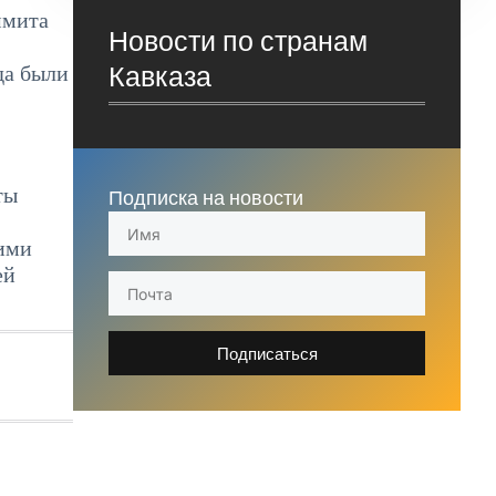
ммита
Новости по странам
Кавказа
да были
ты
Подписка на новости
кими
ей
Подписаться