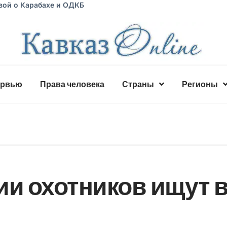
вой о Карабахе и ОДКБ
ервью
Права человека
Страны
Регионы
ии охотников ищут 