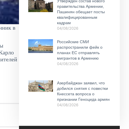
Утвержден состав нового
правительства Армении,
Пашинян обещает посты
квалифицированным
кадрам
чник в
04/08/2026
Российские СМИ
бы
распространили фейк о
 Карло
планах ЕС отправлять
мигрантов в Армению
жителей
04/08/2026
Азербайджан заявил, что
добился снятия с повестки
Кнессета вопроса о
признании Геноцида армян
04/08/2026