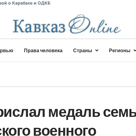
вой о Карабахе и ОДКБ
ервью
Права человека
Страны
Регионы
рислал медаль сем
кого военного