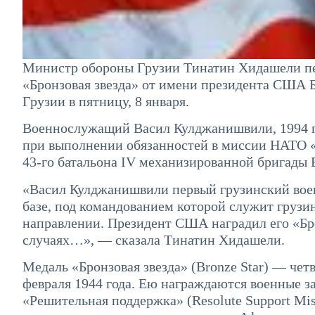
Министр обороны Грузии Тинатин Хидашели пер
«Бронзовая звезда» от имени президента США
Грузии в пятницу, 8 января.
Военнослужащий Васил Кулджанишвили, 1994 го
при выполнении обязанностей в миссии НАТО «
43-го батальона IV механизированной бригады 
«Васил Кулджанишвили первый грузинский воен
базе, под командованием которой служит грузи
направлении. Президент США наградил его «Бро
случаях…», — сказала Тинатин Хидашели.
Медаль «Бронзовая звезда» (Bronze Star) — че
февраля 1944 года. Ею награждаются военные з
«Решительная поддержка» (Resolute Support M