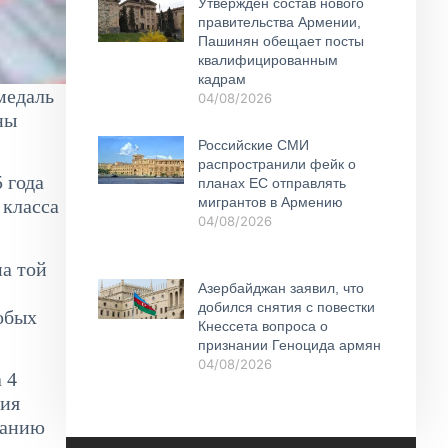
Утвержден состав нового
правительства Армении,
Пашинян обещает посты
квалифицированным
кадрам
медаль
04/08/2026
ны
Российские СМИ
распространили фейк о
 года
планах ЕС отправлять
мигрантов в Армению
 класса
04/08/2026
а той
Азербайджан заявил, что
добился снятия с повестки
обых
Кнессета вопроса о
признании Геноцида армян
04/08/2026
 4
ция
занию