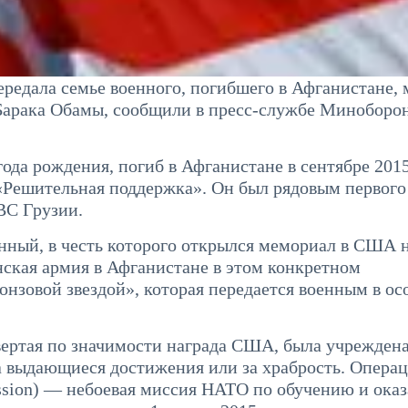
едала семье военного, погибшего в Афганистане, 
 Барака Обамы, сообщили в пресс-службе Миноборо
да рождения, погиб в Афганистане в сентябре 2015
Решительная поддержка». Он был рядовым первого
ВС Грузии.
ный, в честь которого открылся мемориал в США н
нская армия в Афганистане в этом конкретном
нзовой звездой», которая передается военным в ос
твертая по значимости награда США, была учреждена
а выдающиеся достижения или за храбрость. Опера
ission) — небоевая миссия НАТО по обучению и ока