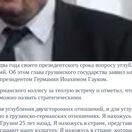
ва года своего президентского срока вопросу углуб
. Об этом глава грузинского государства заявил н
 президентом Германии Иоахимом Гауком.
рманского коллегу за теплую встречу и отметил, чт
ожно назвать стратегическими.
я углубления двухсторонних отношений, и для угл
но в грузинско-германских отношениях. Я нахожусь
Грузии 25 лет назад. Я нахожусь в стране, представ
гащают нашу культуру. Я нахожусь в стране, котора