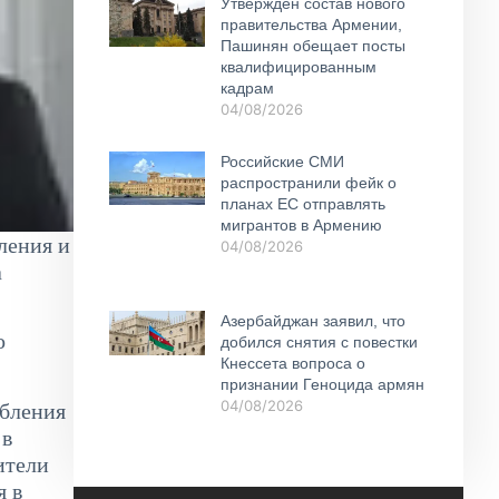
Утвержден состав нового
правительства Армении,
Пашинян обещает посты
квалифицированным
кадрам
04/08/2026
Российские СМИ
распространили фейк о
планах ЕС отправлять
мигрантов в Армению
ления и
04/08/2026
а
Азербайджан заявил, что
о
добился снятия с повестки
Кнессета вопроса о
признании Геноцида армян
04/08/2026
убления
 в
ители
я в