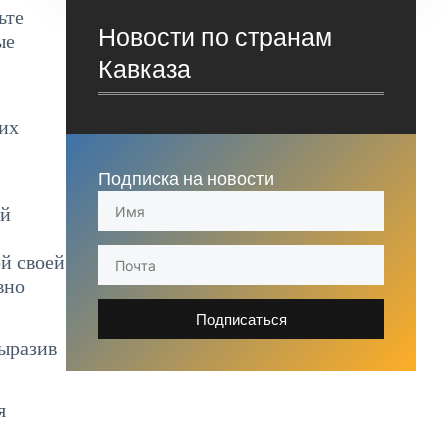
ьте
Новости по странам
ые
Кавказа
ких
Подписка на новости
ой
й своей
вно
Подписаться
выразив
я