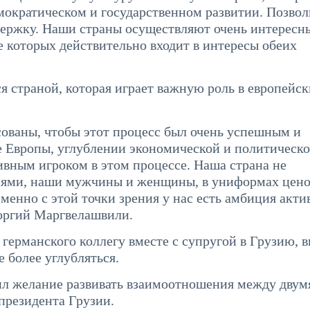
емократическом и государственном развитии. Позвол
держку. Наши страны осуществляют очень интересн
е которых действительно входит в интересы обеих
я страной, которая играет важную роль в европейс
сованы, чтобы этот процесс был очень успешным и
е Европы, углублении экономической и политическ
ивным игроком в этом процессе. Наша страна не
ниями, наши мужчины и женщины, в униформах цено
енно с этой точки зрения у нас есть амбиция акти
еоргий Маргвелашвили.
 германского коллегу вместе с супругой в Грузию, 
 более углубляться.
ил желание развивать взаимоотношения между двум
 президента Грузии.