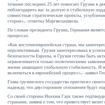
течение последних 25 лет помогает Грузии в д
поблагодарить вас за долгую и стабильную под
совместные стратегические проекты, углублени
сторон»,- отметил Маргвелашвили.
По словам президента Грузии, Германия являетс
процессах.
«Как восточноевропейская страна, мы заинтере
перспективным. Грузия заинтересована в успех
безопасности Европы, и Грузия готова быть акт
ограничивается только политическими заявле
жизни защищают глобальную стабильность. И им
включиться в европейский процесс»,- заявил Г
Глава грузинского государства пригласил своего
надежду, что двусторонние отношения будут еще
Со своей стороны Иоахим Гаук также подтверд
странами, заявив о том, что приветствует визит