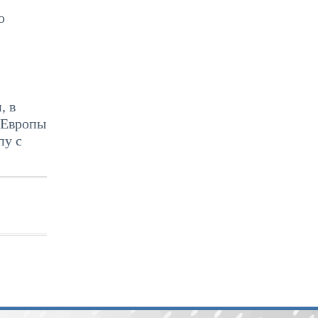
ю
, в
х Европы
пу с