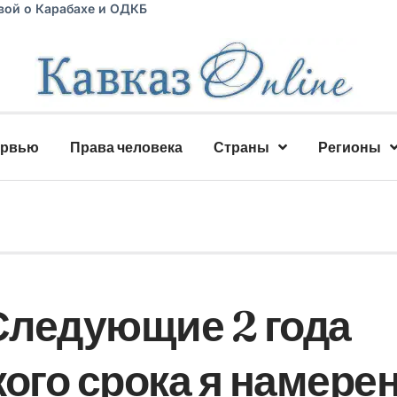
вой о Карабахе и ОДКБ
ервью
Права человека
Страны
Регионы
Следующие 2 года
ого срока я намере