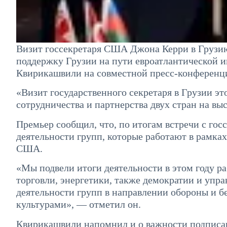
Визит госсекретаря США Джона Керри в Грузию
поддержку Грузии на пути евроатлантической и
Квирикашвили на совместной пресс-конференц
«Визит государственного секретаря в Грузии эт
сотрудничества и партнерства двух стран на в
Премьер сообщил, что, по итогам встречи с го
деятельности групп, которые работают в рамка
США.
«Мы подвели итоги деятельности в этом году р
торговли, энергетики, также демократии и упр
деятельности групп в направлении обороны и б
культурами», — отметил он.
Квирикашвили напомнил и о важности подписан