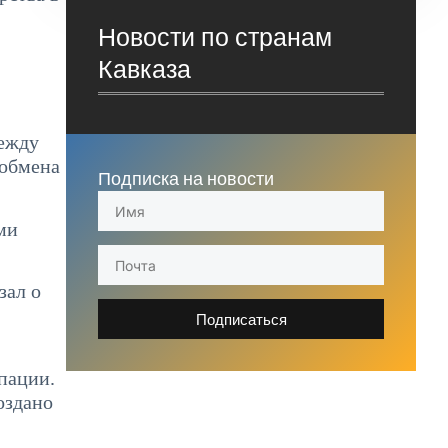
Новости по странам
Кавказа
между
 обмена
Подписка на новости
ми
зал о
Подписаться
пации.
оздано