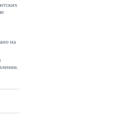
ентских
ые
ано на
и
влении.