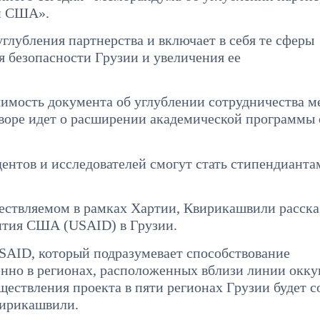
 и США».
лубления партнерства и включает в себя те сферы
я безопасности Грузии и увеличения ее
чимость документа об углублении сотрудничества 
говоре идет о расширении академической программы
дентов и исследователей смогут стать стипендианта
ествляемом в рамках Хартии, Квирикашвили расска
ития США (USAID) в Грузии.
SAID, который подразумевает способствование
енно в регионах, расположенных вблизи линии окку
ществления проекта в пяти регионах Грузии будет с
вирикашвили.