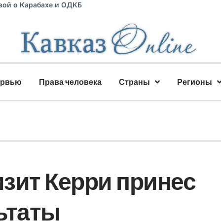
вой о Карабахе и ОДКБ
ервью
Права человека
Страны
Регионы
зит Керри принес
ьтаты