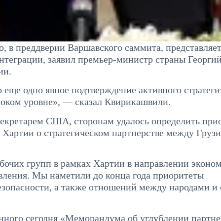
, в преддверии Варшавского саммита, представляет
нтеграции, заявил премьер-министр страны Георги
ии.
о еще одно явное подтверждение активного стратеги
ысоком уровне», — сказал Квирикашвили.
ссекретарем США, сторонам удалось определить при
х Хартии о стратегическом партнерстве между Грузи
абочих групп в рамках Хартии в направлении эконо
авления. Мы наметили до конца года приоритеты
езопасности, а также отношений между народами и
ного сегодня «Меморандума об углублении партне