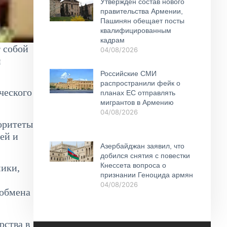
Утвержден состав нового
правительства Армении,
Пашинян обещает посты
квалифицированным
кадрам
 собой
04/08/2026
й
Российские СМИ
распространили фейк о
ческого
планах ЕС отправлять
мигрантов в Армению
04/08/2026
оритеты
ей и
Азербайджан заявил, что
добился снятия с повестки
Кнессета вопроса о
мики,
признании Геноцида армян
04/08/2026
 обмена
рства в