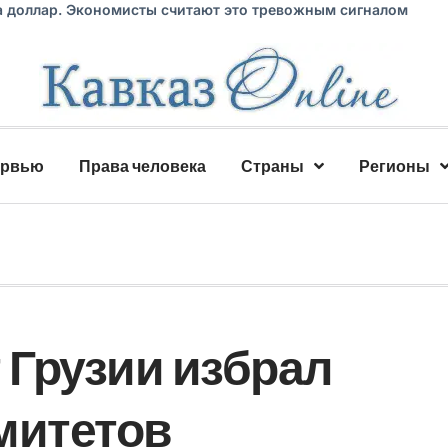
а доллар. Экономисты считают это тревожным сигналом
ервью
Права человека
Страны
Регионы
Грузии избрал
митетов