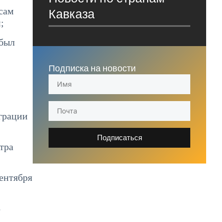
сам
Кавказа
;
 был
Подписка на новости
грации
Подписаться
тра
сентября
о