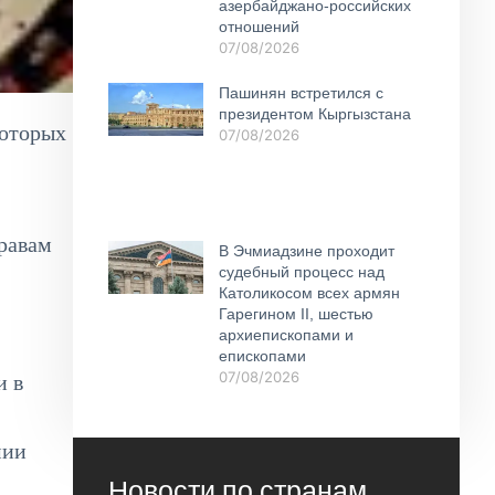
азербайджано-российских
отношений
07/08/2026
Пашинян встретился с
президентом Кыргызстана
которых
07/08/2026
равам
В Эчмиадзине проходит
судебный процесс над
Католикосом всех армян
Гарегином II, шестью
архиепископами и
епископами
07/08/2026
и в
мии
Новости по странам