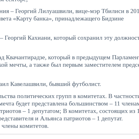
ия – Георгий Лилуашвили, вице-мэр Тбилиси в 2016
овета «Карту банка», принадлежащего Бидзине
– Георгий Кахиани, который сохранил эту должност
иад Квачантирадзе, который в предыдущем Парламен
ой мечты, а также был первым заместителем предс
аил Кавелашвили, бывший футболист.
ьства политических групп в комитетах. В частности
мечта будет представлена большинством – 11 члена
риотов – 1 депутатом; В комитетах, состоящих из 
едставителя и Альянса патриотов – 1 депутат.
 члены комитетов.