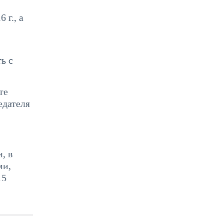
 г., а
ь с
те
едателя
, в
ми,
15