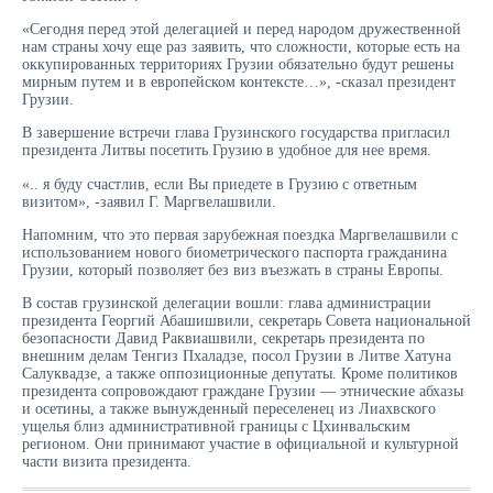
«Сегодня перед этой делегацией и перед народом дружественной
нам страны хочу еще раз заявить, что сложности, которые есть на
оккупированных территориях Грузии обязательно будут решены
мирным путем и в европейском контексте…», -сказал президент
Грузии.
В завершение встречи глава Грузинского государства пригласил
президента Литвы посетить Грузию в удобное для нее время.
«.. я буду счастлив, если Вы приедете в Грузию с ответным
визитом», -заявил Г. Маргвелашвили.
Напомним, что это первая зарубежная поездка Маргвелашвили с
использованием нового биометрического паспорта гражданина
Грузии, который позволяет без виз въезжать в страны Европы.
В состав грузинской делегации вошли: глава администрации
президента Георгий Абашишвили, секретарь Совета национальной
безопасности Давид Раквиашвили, секретарь президента по
внешним делам Тенгиз Пхаладзе, посол Грузии в Литве Хатуна
Салуквадзе, а также оппозиционные депутаты. Кроме политиков
президента сопровождают граждане Грузии — этнические абхазы
и осетины, а также вынужденный переселенец из Лиахвского
ущелья близ административной границы с Цхинвальским
регионом. Они принимают участие в официальной и культурной
части визита президента.