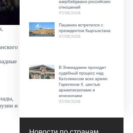
азербайджано-российских
отношений
07/08/2026
Пашинян встретился с
я,
президентом Кыргызстана
07/08/2026
анского
градные
В Эчмиадзине проходит
судебный процесс над
Католикосом всех армян
Гарегином II, шестью
архиепископами и
епископами
нады,
07/08/2026
рузии и
Новости по странам