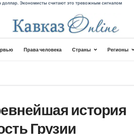
а доллар. Экономисты считают это тревожным сигналом
ервью
Права человека
Страны
Регионы
ревнейшая история
ость Грузии