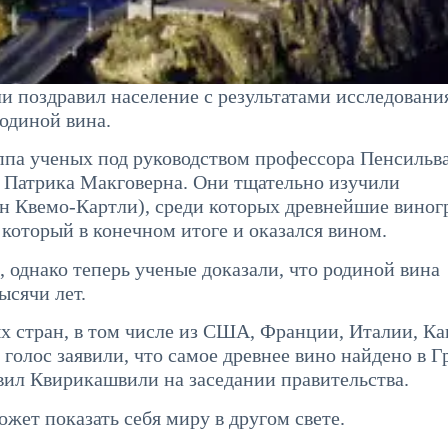
 поздравил население с результатами исследовани
родиной вина.
уппа ученых под руководством профессора Пенсильв
я Патрика Макговерна. Они тщательно изучили
он Квемо-Картли), среди которых древнейшие вино
 который в конечном итоге и оказался вином.
, однако теперь ученые доказали, что родиной вина
ысячи лет.
ных стран, в том числе из США, Франции, Италии, Ка
 голос заявили, что самое древнее вино найдено в Г
вил Квирикашвили на заседании правительства.
жет показать себя миру в другом свете.