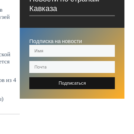
Кавказа
в
узей
Подписка на новости
ской
ется
в из 4
Подписаться
ы)