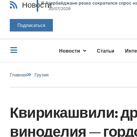
Новости
В Азербайджане резко сократился спрос н
30/07/2026
Подписаться
Новости
Статьи
Инт
Главная
Грузия
Квирикашвили: д
виноделия — горд