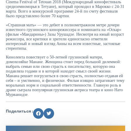
Cinema Festival of Tetouan 2018 (Международный кинофестиваль
средиземноморья в Тетуане), который проходил в Марокко с 24-31
марта. Всего в конкурсной программе 24-й по счету фестиваля
было представлено более 70 картин.
«Страшная мать» — это дебют в полнометражном метре дочери
известного грузинского кинорежиссера и номинанта на «Оскар»
(фильм «Мандарины») Зазы Урушадзе. Несмотря на юный возраст
режиссера, все критики и зрители единогласно отметили
интересный и новый взгляд Анны на всем известные, застоялые
стереотипы.
Кинолента повествует о 50-летней грузинской матери,
домохозяйке Манане. Женщина стоит перед большой дилеммой:
выбрать семью или свою страсть к писательству, которую она
подавляла годами и в которой находит смысл своей жизни.
Манана решает погрузиться в свою страсть, полностью отдавая ей
себя – и умственно, и физически. Фильм изящно затрагивает тему
моральных норм и социальной ответственности. Главную роль в
драме сыграла популярная грузинская актриса театра и кино Нато
Мурванидзе.
Поделиться :