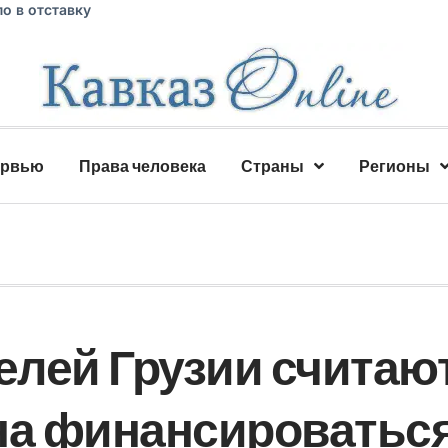
о в отставку
ервью
Права человека
Страны
Регионы
лей Грузии считают
на финансироватьс