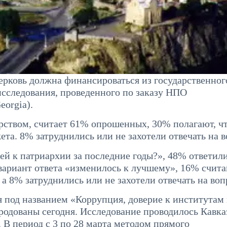
ерковь должна финансироваться из государственног
исследования, проведенного по заказу НПО
orgia).
арством, считает 61% опрошенных, 30% полагают, ч
та. 8% затруднились или не захотели отвечать на в
й к патриархии за последние годы?», 48% ответил
ариант ответа «изменилось к лучшему», 16% счита
а 8% затруднились или не захотели отвечать на воп
 под названием «Коррупция, доверие к институтам
родованы сегодня. Исследование проводилось Кавк
В период с 3 по 28 марта методом прямого