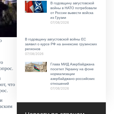
В годовщину августовской
войны в НАТО потребовали
от России вывести войска
из Грузии
07/08/2026
В годовщину августовской войны ЕС
о
заявил о курсе РФ на аннексию грузинских
регионов
07/08/2026
то
Глава МИД Азербайджана
опрос.
посетил Украину на фоне
нормализации
и
азербайджано-российских
ют, что
отношений
07/08/2026
рос.
 и
азским