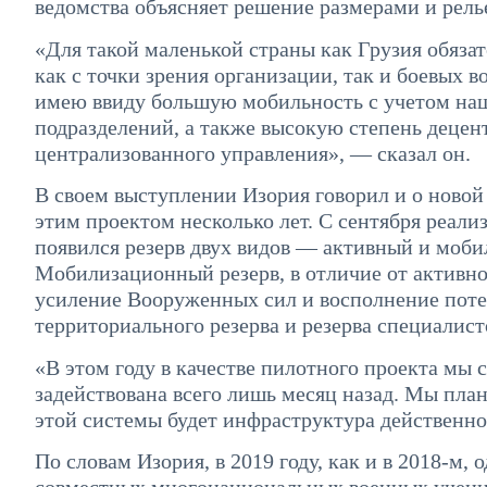
ведомства объясняет решение размерами и рель
«Для такой маленькой страны как Грузия обяза
как с точки зрения организации, так и боевых 
имею ввиду большую мобильность с учетом наш
подразделений, а также высокую степень децен
централизованного управления», — сказал он.
В своем выступлении Изория говорил и о новой
этим проектом несколько лет. С сентября реали
появился резерв двух видов — активный и моб
Мобилизационный резерв, в отличие от активног
усиление Вооруженных сил и восполнение потер
территориального резерва и резерва специалист
«В этом году в качестве пилотного проекта мы 
задействована всего лишь месяц назад. Мы план
этой системы будет инфраструктура действенно
По словам Изория, в 2019 году, как и в 2018-м,
совместных многонациональных военных учени