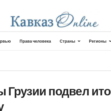
ервью
Права человека
Страны
Регионы
 Грузии подвел ито
у