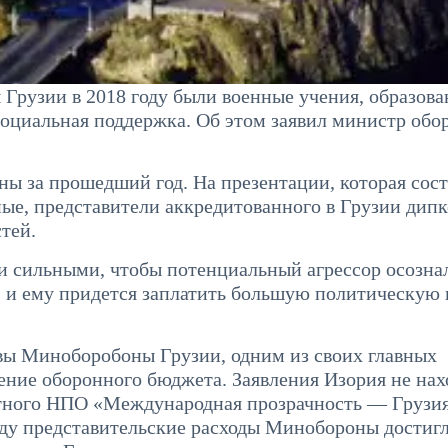
рузии в 2018 году были военные учения, образова
оциальная поддержка. Об этом заявил министр обо
ы за прошедший год. На презентации, которая сост
ые, представители аккредитованного в Грузии дипк
тей.
сильными, чтобы потенциальный агрессор осознал
т, и ему придется заплатить большую политическую 
лавы Миноборобоны Грузии, одним из своих главных
ение оборонного бюджета. Заявления Изория не на
етного НПО «Международная прозрачность — Грузи
 году представительские расходы Минобороны достиг