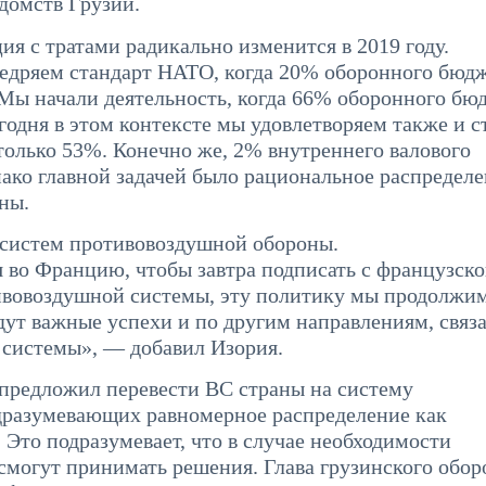
едомств Грузии.
я с тратами радикально изменится в 2019 году.
недряем стандарт НАТО, когда 20% оборонного бюд
Мы начали деятельность, когда 66% оборонного бю
годня в этом контексте мы удовлетворяем также и с
только 53%. Конечно же, 2% внутреннего валового
ако главной задачей было рациональное распредел
ны.
 систем противовоздушной обороны.
я во Францию, чтобы завтра подписать с французск
ивовоздушной системы, эту политику мы продолжим
будут важные успехи и по другим направлениям, связ
системы», — добавил Изория.
 предложил перевести ВС страны на систему
дразумевающих равномерное распределение как
 Это подразумевает, что в случае необходимости
смогут принимать решения. Глава грузинского обор