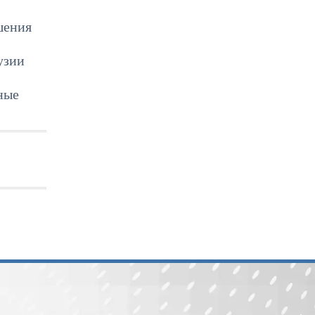
шения
узии
ные