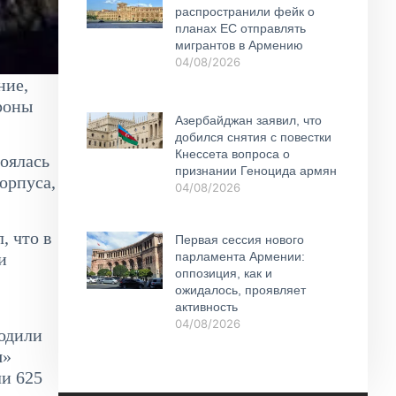
распространили фейк о
планах ЕС отправлять
мигрантов в Армению
04/08/2026
ние,
роны
Азербайджан заявил, что
добился снятия с повестки
Кнессета вопроса о
оялась
признании Геноцида армян
орпуса,
04/08/2026
, что в
Первая сессия нового
и
парламента Армении:
оппозиция, как и
ожидалось, проявляет
активность
04/08/2026
ходили
я»
ли 625