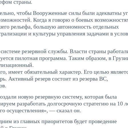
ефом страны.
тельно, чтобы Вооруженные силы были адекватны у
возможностей. Когда я говорю о боевых возможностях
его рельефа, большую автономность отдельных
трализации и культуры управления задачами в усло
 системе резервной службы. Власти страны работал
зуется пилотная программа. Таким образом, в Грузи
илизационный.
о, имеет обязательный характер. Его целью являет
ь. Активный резерв состоит из резерва ВС,
ов.
создали новую резервную систему, которая была
ируем разработать долгосрочную стратегию на 10 ле
го осуществления», — сказал он.
 одним из главных приоритетов будет проведение
й в Грузии.