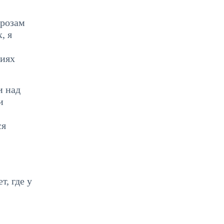
грозам
, я
виях
и над
и
ся
т, где у