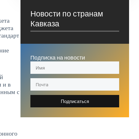
Новости по странам
жета
Кавказа
джета
тандарт
ение
Подписка на новости
ой
 и в
анным с
Подписаться
онного