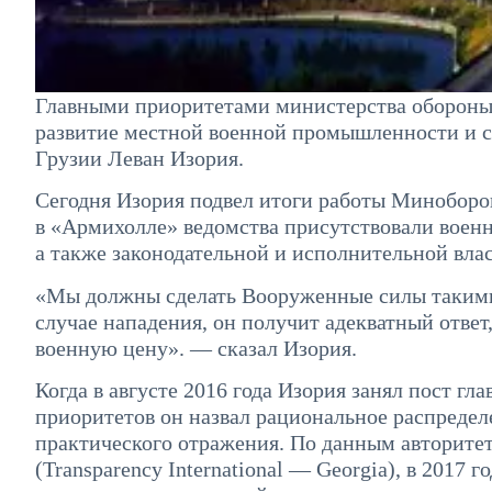
Главными приоритетами министерства обороны Г
развитие местной военной промышленности и с
Грузии Леван Изория.
Сегодня Изория подвел итоги работы Миноборон
в «Армихолле» ведомства присутствовали военн
а также законодательной и исполнительной влас
«Мы должны сделать Вооруженные силы такими 
случае нападения, он получит адекватный отве
военную цену». — сказал Изория.
Когда в августе 2016 года Изория занял пост г
приоритетов он назвал рациональное распредел
практического отражения. По данным авторит
(Transparency International — Georgia), в 2017