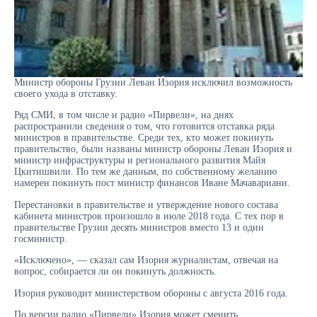
Министр обороны Грузии Леван Изория исключил возможность
своего ухода в отставку.
Ряд СМИ, в том числе и радио «Пирвели», на днях
распространили сведения о том, что готовится отставка ряда
министров в правительстве. Среди тех, кто может покинуть
правительство, были названы министр обороны Леван Изория и
министр инфраструктуры и регионального развития Майя
Цкитишвили. По тем же данным, по собственному желанию
намерен покинуть пост министр финансов Иване Мачавариани.
Перестановки в правительстве и утверждение нового состава
кабинета министров произошло в июле 2018 года. С тех пор в
правительстве Грузии десять министров вместо 13 и один
госминистр.
«Исключено», — сказал сам Изория журналистам, отвечая на
вопрос, собирается ли он покинуть должность.
Изория руководит министерством обороны с августа 2016 года.
По версии радио «Пирвели» Изория может сменить