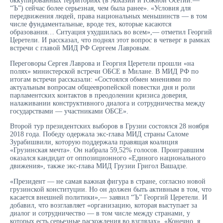
оккупированных территориях (в Абхазии и Южной Осетии.—
“Ъ”) сейчас более серьезная, чем была ранее». «Условия для
передвижения людей, права национальных меньшинств — в том
числе фундаментальные, вроде тех, которые касаются
образования… Ситуация ухудшилась во всем»,— отметил Георгий
Церетели. И рассказал, что поднял этот вопрос в четверг в рамках
встречи с главой МИД РФ Сергеем Лавровым.
Переговоры Сергея Лаврова и Георгия Церетели прошли «на
полях» министерской встречи ОБСЕ в Милане. В МИД РФ по
итогам встречи рассказали: «Состоялся обмен мнениями по
актуальным вопросам общеевропейской повестки дня и роли
парламентских контактов в преодолении кризиса доверия,
налаживании конструктивного диалога и сотрудничества между
государствами — участниками ОБСЕ».
Второй тур президентских выборов в Грузии состоялся 28 ноября
2018 года. Победу одержала экс-глава МИД страны Саломе
Зурабишвили, которую поддержала правящая коалиция
«Грузинская мечта». Он набрала 59,52% голосов. Проигравшим
оказался кандидат от оппозиционного «Единого национального
движения», также экс-глава МИД Грузии Григол Вашадзе.
«Президент — не самая важная фигура в стране, согласно новой
грузинской конституции. Но он должен быть активным в том, что
касается внешней политики»,— заявил “Ъ” Георгий Церетели. И
добавил, что возглавляет «организацию, которая выступает за
диалог и сотрудничество — в том числе между странами, у
которых есть серьезные расхождения во взглядах». «Конечно, я