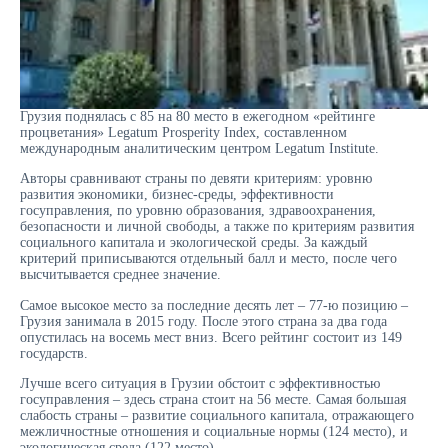
Грузия поднялась с 85 на 80 место в ежегодном «рейтинге
процветания» Legatum Prosperity Index, составленном
международным аналитическим центром Legatum Institute.
Авторы сравнивают страны по девяти критериям: уровню
развития экономики, бизнес-среды, эффективности
госуправления, по уровню образования, здравоохранения,
безопасности и личной свободы, а также по критериям развития
социального капитала и экологической среды. За каждый
критерий приписываются отдельный балл и место, после чего
высчитывается среднее значение.
Самое высокое место за последние десять лет – 77-ю позицию –
Грузия занимала в 2015 году. После этого страна за два года
опустилась на восемь мест вниз. Всего рейтинг состоит из 149
государств.
Лучше всего ситуация в Грузии обстоит с эффективностью
госуправления – здесь страна стоит на 56 месте. Самая большая
слабость страны – развитие социального капитала, отражающего
межличностные отношения и социальные нормы (124 место), и
экологическая среда (122 место).