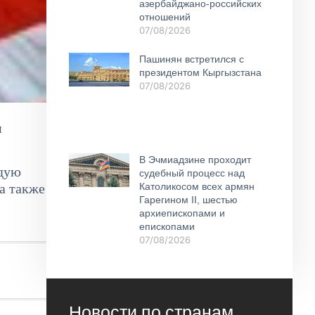
азербайджано-российских
отношений
07/08/2026
Пашинян встретился с
президентом Кыргызстана
07/08/2026
и
В Эчмиадзине проходит
рдую
судебный процесс над
Католикосом всех армян
а также
Гарегином II, шестью
архиепископами и
епископами
07/08/2026
Новости по странам