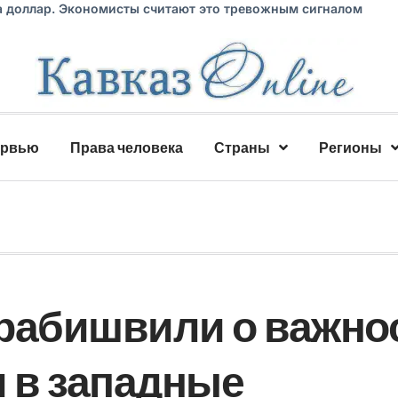
а доллар. Экономисты считают это тревожным сигналом
ервью
Права человека
Страны
Регионы
рабишвили о важно
и в западные