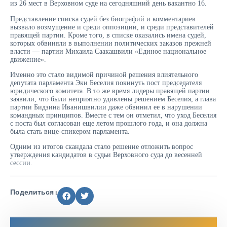
из 26 мест в Верховном суде на сегодняшний день вакантно 16.
Представление списка судей без биографий и комментариев
вызвало возмущение и среди оппозиции, и среди представителей
правящей партии. Кроме того, в списке оказались имена судей,
которых обвиняли в выполнении политических заказов прежней
власти — партии Михаила Саакашвили «Единое национальное
движение».
Именно это стало видимой причиной решения влиятельного
депутата парламента Эки Беселия покинуть пост председателя
юридического комитета. В то же время лидеры правящей партии
заявили, что были неприятно удивлены решением Беселия, а глава
партии Бидзина Иванишвилии даже обвинил ее в нарушении
командных принципов. Вместе с тем он отметил, что уход Беселия
с поста был согласован еще летом прошлого года, и она должна
была стать вице-спикером парламента.
Одним из итогов скандала стало решение отложить вопрос
утверждения кандидатов в судьи Верховного суда до весенней
сессии.
Поделиться :