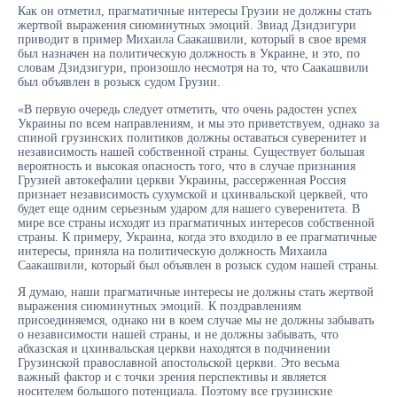
Как он отметил, прагматичные интересы Грузии не должны стать
жертвой выражения сиюминутных эмоций. Звиад Дзидзигури
приводит в пример Михаила Саакашвили, который в свое время
был назначен на политическую должность в Украине, и это, по
словам Дзидзигури, произошло несмотря на то, что Саакашвили
был объявлен в розыск судом Грузии.
«В первую очередь следует отметить, что очень радостен успех
Украины по всем направлениям, и мы это приветствуем, однако за
спиной грузинских политиков должны оставаться суверенитет и
независимость нашей собственной страны. Существует большая
вероятность и высокая опасность того, что в случае признания
Грузией автокефалии церкви Украины, рассерженная Россия
признает независимость сухумской и цхинвальской церквей, что
будет еще одним серьезным ударом для нашего суверенитета. В
мире все страны исходят из прагматичных интересов собственной
страны. К примеру, Украина, когда это входило в ее прагматичные
интересы, приняла на политическую должность Михаила
Саакашвили, который был объявлен в розыск судом нашей страны.
Я думаю, наши прагматичные интересы не должны стать жертвой
выражения сиюминутных эмоций. К поздравлениям
присоединяемся, однако ни в коем случае мы не должны забывать
о независимости нашей страны, и не должны забывать, что
абхазская и цхинвальская церкви находятся в подчинении
Грузинской православной апостольской церкви. Это весьма
важный фактор и с точки зрения перспективы и является
носителем большого потенциала. Поэтому все грузинские