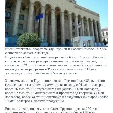
Внешнеторговый оборот между Грузией и Россией вырос на 2,8%
с января по август 2019 года
По данным «Сакстат», внешнеторговый оборот Грузии с Россией,
которая является вторым крупнейшим торговым партнером,
составляет 14% от общего объема торговли республики. С января
по август экспорт Грузии в Россию составил около 339 млн
долларов, а импорт — более 565 млн долларов.
За восемь месяцев Грузия поставила в Россию более 83 тыс. тонн
ферросплавов на общую сумму, превышающую 91 млн долларов,
более 26 тыс. тонн натуральных вин (около 81 млн долларов),
более 62 тыс. тонн минеральных и пресных вод (порядка 41 млн
долларов), более 44 тонн центрифуг и воздушных фильтров (более
19 млн долларов), прочую продукцию.
Россия с января по август снабдила Грузию порядка 200 тыс.
тоннами нефти и нефтепродуктов на сумму более 118 млн