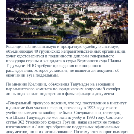
Коалиция «За независимую и прозрачную судебную систему»,
объединяющая 40 грузинских неправительственных организаций,
хочет удостовериться в подлинности диплома генерального
прокурора страны и кандидата в судьи Верховного суда Шалвы
Тадумадзе. НПО требуют проведения полноценного
расследования, которое установит, не является ли документ об
окончании вуза поддельным.
По мнению Коалиции, объяснения Тадумадзе на заседании
парламентского комитета по юридическим вопросам 9 октября
лишь подкрепили подозрения о фальсификации документа.
«Генеральный прокурор пояснил, что год поступления в институт
в дипломе был указан неверно, поскольку в 1993 году такого
учебного заведения вообще не было. Следовательно, очевидно,
что Шалва Тадумадзе не мог начать учебу в 1993 году. Согласно
статье 362 Уголовного кодекса Грузии, наказывается не только
изготовление и / или приобретение поддельных официальных
документов, но и их использование. Поэтому этот вопрос выходит