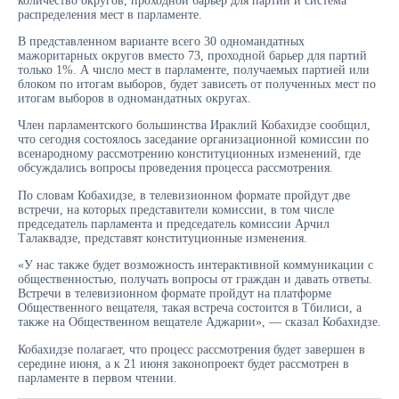
количество округов, проходной барьер для партий и система
распределения мест в парламенте.
В представленном варианте всего 30 одномандатных
мажоритарных округов вместо 73, проходной барьер для партий
только 1%. А число мест в парламенте, получаемых партией или
блоком по итогам выборов, будет зависеть от полученных мест по
итогам выборов в одномандатных округах.
Член парламентского большинства Ираклий Кобахидзе сообщил,
что сегодня состоялось заседание организационной комиссии по
всенародному рассмотрению конституционных изменений, где
обсуждались вопросы проведения процесса рассмотрения.
По словам Кобахидзе, в телевизионном формате пройдут две
встречи, на которых представители комиссии, в том числе
председатель парламента и председатель комиссии Арчил
Талаквадзе, представят конституционные изменения.
«У нас также будет возможность интерактивной коммуникации с
общественностью, получать вопросы от граждан и давать ответы.
Встречи в телевизионном формате пройдут на платформе
Общественного вещателя, такая встреча состоится в Тбилиси, а
также на Общественном вещателе Аджарии», — сказал Кобахидзе.
Кобахидзе полагает, что процесс рассмотрения будет завершен в
середине июня, а к 21 июня законопроект будет рассмотрен в
парламенте в первом чтении.