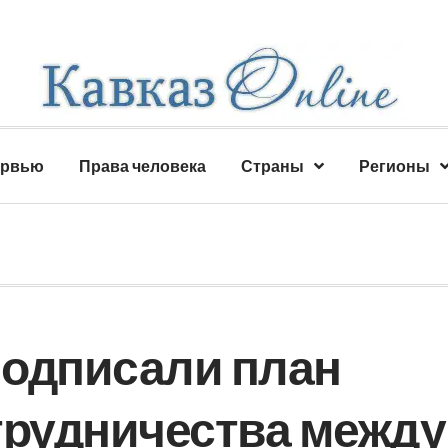
ервью
Права человека
Страны
Регионы
подписали план
трудничества между