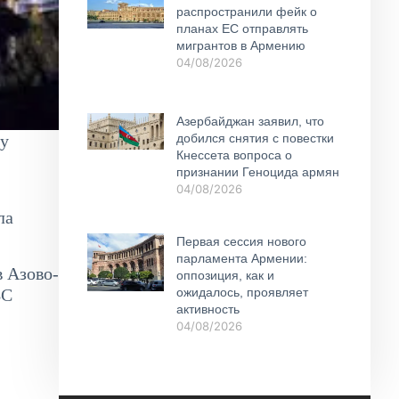
распространили фейк о
планах ЕС отправлять
мигрантов в Армению
04/08/2026
Азербайджан заявил, что
ду
добился снятия с повестки
Кнессета вопроса о
признании Геноцида армян
04/08/2026
ла
Первая сессия нового
парламента Армении:
в Азово-
оппозиция, как и
ВС
ожидалось, проявляет
активность
04/08/2026