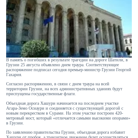
В память о погибших в результате трагедии на дороге Шатили, в
Грузии 25 августа объявлено днем траура. Соответствующее
распоряжение подписал сегодня премьер-министр Грузии Георгий
Гахария.
Согласно распоряжению, в связи с днем траура на всей
территории Грузии, на всех административных зданиях будут
приспущены государственные флаги.
Объездная дорога Хашури начинается на последнем участке
Агара-Земо Осиаури и соединяется с существующей дорогой с
новым перекрестком в Сурами. На этом участке построен 420-
метровый мост, который «отличается самыми высокими опорами»
в Грузии.
По заявлению правительства Грузии, объездная дорога избавит
Хашури от пробок, а транзитное движение будет осуществляться