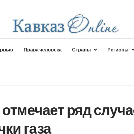
ервью
Права человека
Страны
Регионы
отмечает ряд случа
чки газа