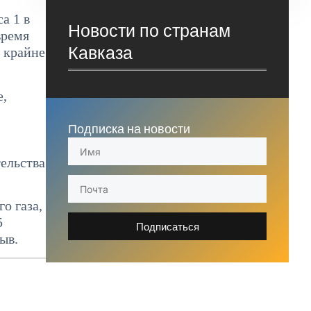
а 1 в
Новости по странам
время
Кавказа
к крайне
е,
Подписка на новости
тельства
о газа,
5
Подписаться
ыв.