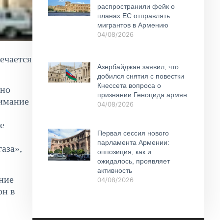
распространили фейк о
планах ЕС отправлять
мигрантов в Армению
04/08/2026
мечается
Азербайджан заявил, что
добился снятия с повестки
Кнессета вопроса о
жно
признании Геноцида армян
нимание
04/08/2026
е
Первая сессия нового
парламента Армении:
аза»,
оппозиция, как и
ожидалось, проявляет
активность
ние
04/08/2026
юн в