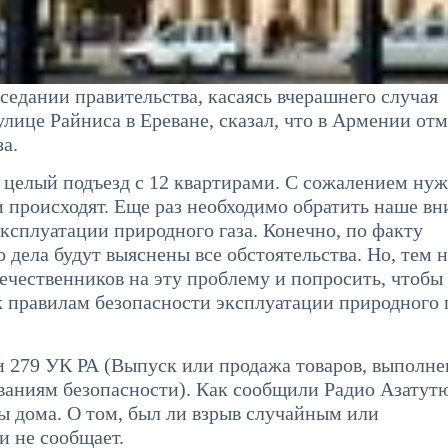
едании правительства, касаясь вчерашнего случая
улице Райниса в Ереване, сказал, что в Армении от
за.
н целый подъезд с 12 квартирами. С сожалением ну
и происходят. Еще раз необходимо обратить наше в
ксплуатации природного газа. Конечно, по факту
 дела будут выяснены все обстоятельства. Но, тем н
ечественников на эту проблему и попросить, чтобы
 правилам безопасности эксплуатации природного г
и 279 УК РА (Выпуск или продажа товаров, выполне
ованиям безопасности). Как сообщили Радио Азатут
 дома. О том, был ли взрыв случайным или
 не сообщает.