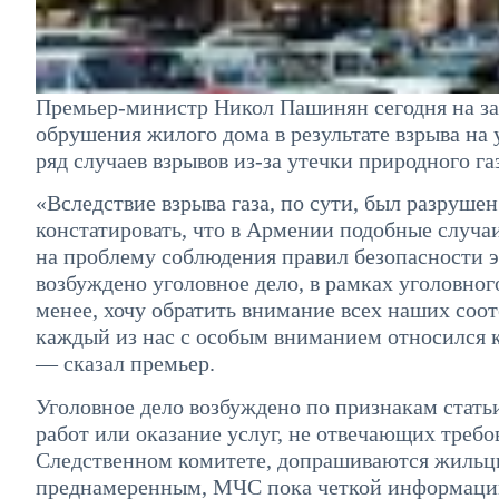
Премьер-министр Никол Пашинян сегодня на зас
обрушения жилого дома в результате взрыва на 
ряд случаев взрывов из-за утечки природного га
«Вследствие взрыва газа, по сути, был разруше
констатировать, что в Армении подобные случа
на проблему соблюдения правил безопасности э
возбуждено уголовное дело, в рамках уголовного
менее, хочу обратить внимание всех наших соот
каждый из нас с особым вниманием относился к
— сказал премьер.
Уголовное дело возбуждено по признакам стать
работ или оказание услуг, не отвечающих треб
Следственном комитете, допрашиваются жильцы
преднамеренным, МЧС пока четкой информации