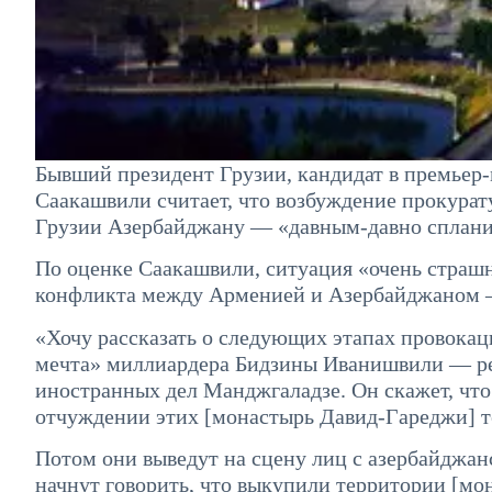
Бывший президент Грузии, кандидат в премье
Саакашвили считает, что возбуждение прокурату
Грузии Азербайджану — «давным-давно сплани
По оценке Саакашвили, ситуация «очень страшн
конфликта между Арменией и Азербайджаном —
«Хочу рассказать о следующих этапах провокац
мечта» миллиардера Бидзины Иванишвили — ре
иностранных дел Манджгаладзе. Он скажет, что 
отчуждении этих [монастырь Давид-Гареджи] т
Потом они выведут на сцену лиц с азербайджа
начнут говорить, что выкупили территории [мон