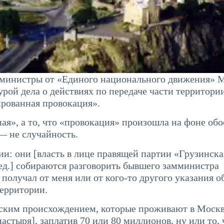
р-министры от «Единого национального движения» 
рой дела о действиях по передаче части территори
рованная провокация».
ая», а то, что «провокация» произошла на фоне об
 не случайность.
ии: они [власть в лице правящей партии «Грузинска
д.] собираются разговорить бывшего замминистра
получал от меня или от кого-то другого указания о
ерритории.
нским происхождением, которые проживают в Москв
астыря], заплатив 70 или 80 миллионов, ну или то, 