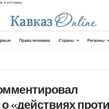
о в отставку
ервью
Права человека
Страны
Регионы
омментировал
 о «действиях прот