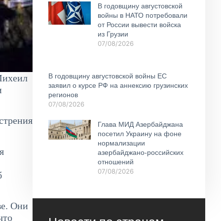
В годовщину августовской
войны в НАТО потребовали
от России вывести войска
из Грузии
07/08/2026
В годовщину августовской войны ЕС
Михеил
заявил о курсе РФ на аннексию грузинских
и
регионов
07/08/2026
острения
Глава МИД Азербайджана
посетил Украину на фоне
нормализации
я
азербайджано-российских
отношений
07/08/2026
б
е. Они
что